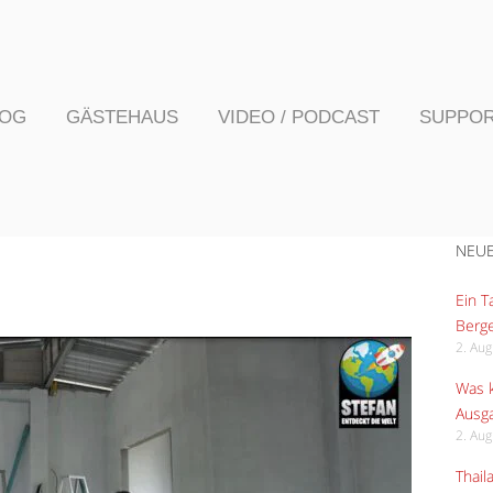
LOG
GÄSTEHAUS
VIDEO / PODCAST
SUPPO
NEUE
Ein 
Berge
2. Au
Was k
Ausga
2. Au
Thail