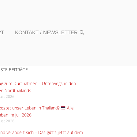
RT
KONTAKT / NEWSLETTER
OPEN
SEARCH
BAR
STE BEITRÄGE
Tag zum Durchatmen – Unterwegs in den
n Nordthailands
gust 2026
ostet unser Leben in Thailand?
Alle
ben im Juli 2026
gust 2026
and verändert sich – Das gibt’s jetzt auf dem