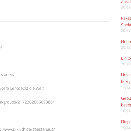
Zusch
20. Ju
Raket
Spekt
20. Ju
Flohm
o/
20. Ju
Ein p
18. Ju
e/video/
Unser
Meng
17. Ju
tefan.entdeckt.die.Welt
Gebur
com/groups/217236206569386/
beso
16. Ju
Flieg
14. Ju
:
www.s-kluth.de/gaestehaus/