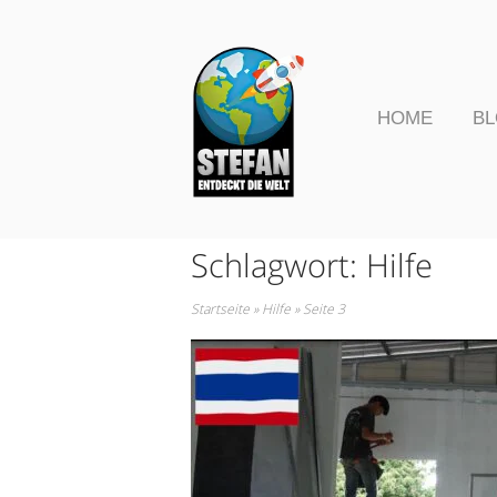
Skip
to
Home
content
HOME
B
Schlagwort:
Hilfe
Startseite
»
Hilfe
»
Seite 3