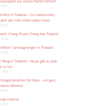
auerpaket aus Deutschland! Danke!!!!
li 2026
enfest in Thailand – Ein traditionelles
akel, das man erlebt haben muss
li 2026
arkt: Chang Phuek Chiang Mai Thailand
li 2026
erfekter Samstagmorgen in Thailand
li 2026
 Alltag in Thailand – heute gab es jede
e zu tun
li 2026
tstagsständchen für Klaus – ein ganz
nderer Moment
li 2026
ende Pizzeria!
li 2026