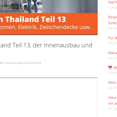
Nach
1. Au
Respe
funkt
29. Ju
Für d
land Teil 13, der Innenausbau und
27. Ju
Waru
26. Ju
 der Innenausbau und Elektrik
Wi
24. Ju
Mein 
23. Ju
Haus 
mir 
21. Ju