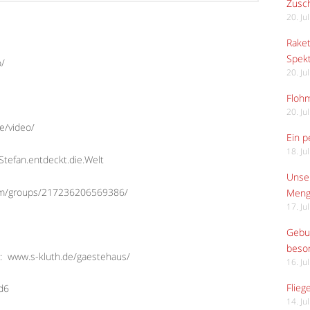
Zusch
20. Ju
Raket
Spekt
o/
20. Ju
Flohm
20. Ju
e/video/
Ein p
18. Ju
tefan.entdeckt.die.Welt
Unser
com/groups/217236206569386/
Meng
17. Ju
Gebur
beso
:
www.s-kluth.de/gaestehaus/
16. Ju
Flieg
Ed6
14. Ju