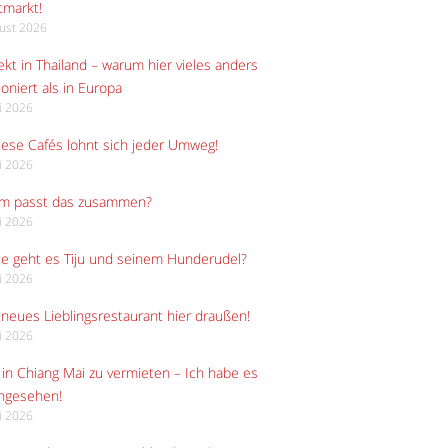
tmarkt!
gust 2026
kt in Thailand – warum hier vieles anders
ioniert als in Europa
li 2026
iese Cafés lohnt sich jeder Umweg!
li 2026
m passt das zusammen?
li 2026
e geht es Tiju und seinem Hunderudel?
li 2026
neues Lieblingsrestaurant hier draußen!
li 2026
in Chiang Mai zu vermieten – Ich habe es
angesehen!
li 2026