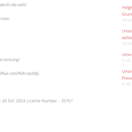
deckt.die.welt/
Holge
Grund
ecken
14. Ju
Unser
wirkli
10. Ju
Unser
usruestung/
9. Jul
Unser
offee.com/fk8cnpvfdjs
Preis
8. Jul
 – 20 Oct 2024 License Number – 35761