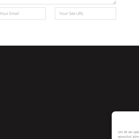
Website
e
Um dir ein opt
wünschst, könn