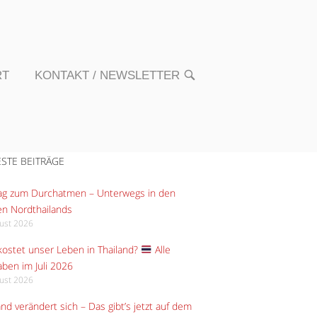
RT
KONTAKT / NEWSLETTER
OPEN
SEARCH
BAR
STE BEITRÄGE
Tag zum Durchatmen – Unterwegs in den
n Nordthailands
gust 2026
ostet unser Leben in Thailand?
Alle
ben im Juli 2026
gust 2026
and verändert sich – Das gibt’s jetzt auf dem