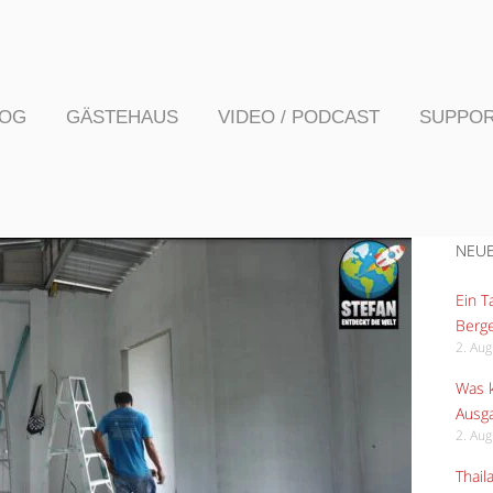
LOG
GÄSTEHAUS
VIDEO / PODCAST
SUPPO
NEUE
Ein 
Berge
2. Au
Was k
Ausga
2. Au
Thail