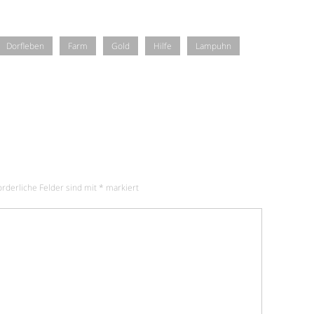
Dorfleben
Farm
Gold
Hilfe
Lampuhn
orderliche Felder sind mit
*
markiert