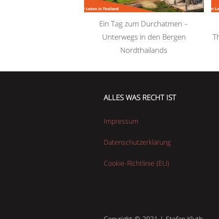
Ein Tag zum Durchatmen –
Unterwegs in den Bergen
T
Nordthailands
ALLES WAS RECHT IST
Impressum
Datenschutzerklärung
Cookie-Richtlinie (EU)
Copyright © 2021 | Stefan Kluth