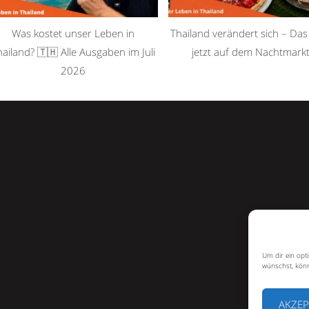
Was kostet unser Leben in
Thailand verändert sich – Das 
hailand? 🇹🇭 Alle Ausgaben im Juli
jetzt auf dem Nachtmarkt
2026
Um dir ein opt
wünschst, könn
AKZEP