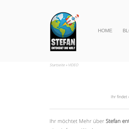
Skip
to
Home
content
HOME
B
Startseite
»
VIDEO
Ihr findet
Ihr möchtet Mehr über
Stefan en