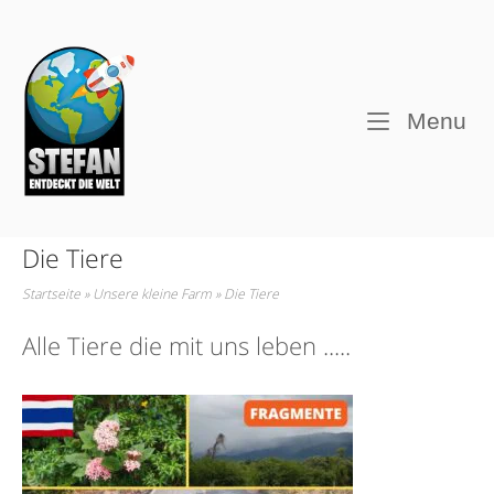
Skip
to
Home
content
M
Menu
Die Tiere
Startseite
»
Unsere kleine Farm
»
Die Tiere
Alle Tiere die mit uns leben .....