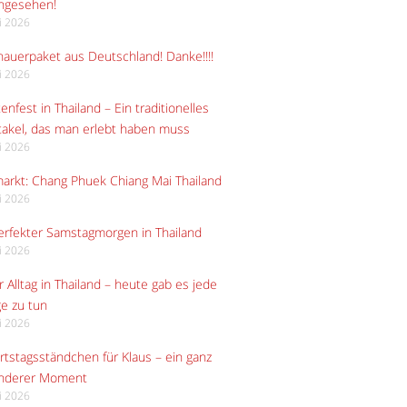
angesehen!
li 2026
auerpaket aus Deutschland! Danke!!!!
li 2026
enfest in Thailand – Ein traditionelles
akel, das man erlebt haben muss
li 2026
arkt: Chang Phuek Chiang Mai Thailand
li 2026
erfekter Samstagmorgen in Thailand
li 2026
 Alltag in Thailand – heute gab es jede
e zu tun
li 2026
tstagsständchen für Klaus – ein ganz
nderer Moment
li 2026