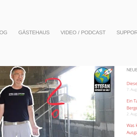
LOG
GÄSTEHAUS
VIDEO / PODCAST
SUPPO
NEUE
Diese
7. Au
Ein 
Berge
2. Au
Was k
Ausga