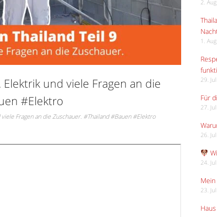
2. Au
Thail
Nach
1. Au
Respe
funkt
 Elektrik und viele Fragen an die
29. Ju
uen #Elektro
Für d
27. Ju
nd viele Fragen an die Zuschauer. #Thailand #Bauen #Elektro
Waru
26. Ju
Wi
24. Ju
Mein 
23. Ju
Haus 