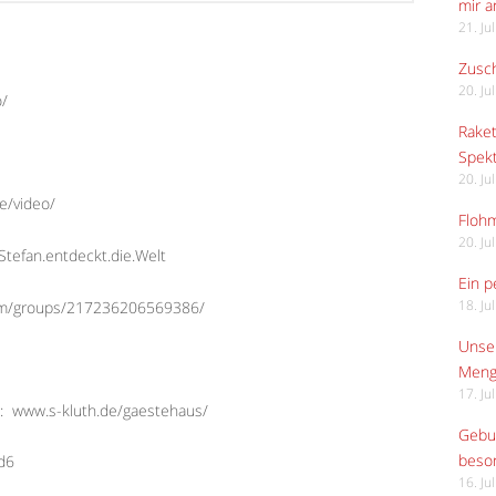
mir 
21. Ju
Zusch
20. Ju
o/
Raket
Spekt
20. Ju
e/video/
Flohm
20. Ju
tefan.entdeckt.die.Welt
Ein p
com/groups/217236206569386/
18. Ju
Unser
Meng
17. Ju
:
www.s-kluth.de/gaestehaus/
Gebur
beso
Ed6
16. Ju