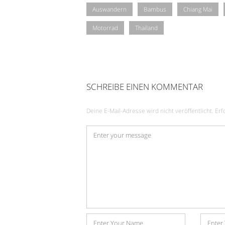
Auswandern
Bambus
Chiang Mai
Motorrad
Thailand
SCHREIBE EINEN KOMMENTAR
Deine E-Mail-Adresse wird nicht veröffentlicht.
Erf
Kommentar
*
Name
E-