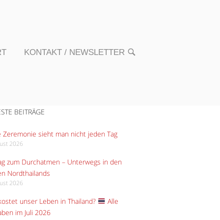
RT
KONTAKT / NEWSLETTER
OPEN
SEARCH
BAR
STE BEITRÄGE
 Zeremonie sieht man nicht jeden Tag
gust 2026
Tag zum Durchatmen – Unterwegs in den
n Nordthailands
gust 2026
ostet unser Leben in Thailand?
Alle
ben im Juli 2026