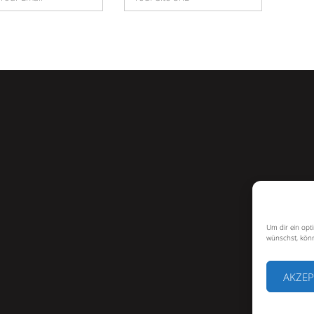
e
Um dir ein opt
wünschst, könn
AKZEP