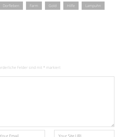
Dorfleben
Farm
Gold
Hilfe
Lampuhn
orderliche Felder sind mit
*
markiert
Website