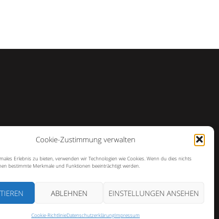
Cookie-Zustimmung verwalten
imales Erlebnis zu bieten, verwenden wir Technologien wie Cookies. Wenn du dies nichts
en bestimmte Merkmale und Funktionen beeinträchtigt werden.
TIEREN
ABLEHNEN
EINSTELLUNGEN ANSEHEN
Cookie-Richtlinie
Datenschutzerklärung
Impressum