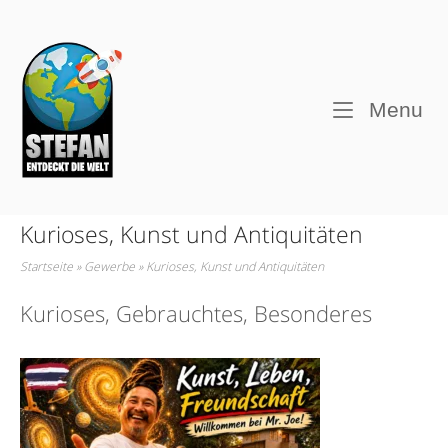
Skip
to
Home
content
M
Menu
Kurioses, Kunst und Antiquitäten
Startseite
»
Gewerbe
»
Kurioses, Kunst und Antiquitäten
Kurioses, Gebrauchtes, Besonderes