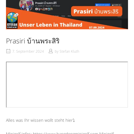
Prasiri บ้านพระสิริ
7. September 2024
by
Stefan Kluth
Alles was Ihr wissen wollt steht hier⤵︎
Minigolf Infos: https://www.hangdongminigolf.com Minigolf