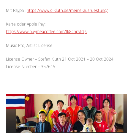
Mit Paypal:
https://www.s-kluth.de/meine-ausruestung/
Karte oder Apple Pay:
https://www.buymeacoffee.com/fk8cnpvfdjs
Music Pro, Artlist License
License Owner – Stefan Kluth 21 Oct 2021 – 20 Oct 2024
License Number – 357615