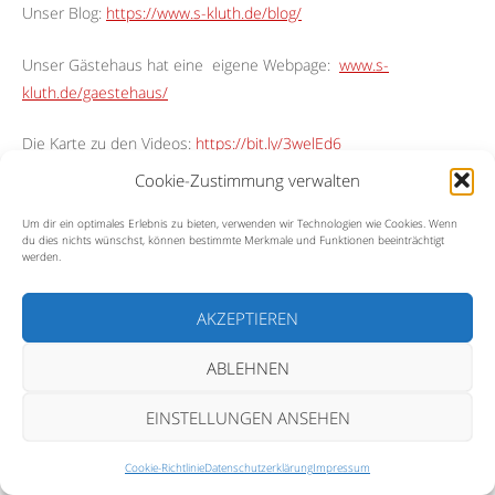
Unser Blog:
https://www.s-kluth.de/blog/
Unser Gästehaus hat eine
eigene Webpage:
www.s-
kluth.de/gaestehaus/
Die Karte zu den Videos:
https://bit.ly/3welEd6
Cookie-Zustimmung verwalten
Insta:
https://www.instagram.com/stefan.entdeckt.die.welt/
Um dir ein optimales Erlebnis zu bieten, verwenden wir Technologien wie Cookies. Wenn
du dies nichts wünschst, können bestimmte Merkmale und Funktionen beeinträchtigt
Youtube:
www.youtube.com/@ThailandEntdecken
werden.
YouTube:
https://www.youtube.com/@sedw
AKZEPTIEREN
Ihr möchtet mir einen Kaffee ausgeben?
ABLEHNEN
Mit Paypal:
https://www.s-kluth.de/meine-ausruestung/
EINSTELLUNGEN ANSEHEN
Karte oder Apple Pay:
Cookie-Richtlinie
Datenschutzerklärung
Impressum
https://www.buymeacoffee.com/fk8cnpvfdjs