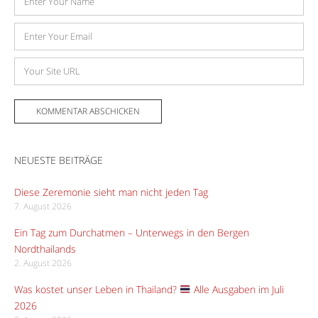
E-
Mail-
Adresse
Website
NEUESTE BEITRÄGE
Diese Zeremonie sieht man nicht jeden Tag
7. August 2026
Ein Tag zum Durchatmen – Unterwegs in den Bergen
Nordthailands
2. August 2026
Was kostet unser Leben in Thailand?
Alle Ausgaben im Juli
2026