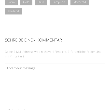
Farm
Gold
Hilfe
Lampuhn
Motorrad
Thailand
SCHREIBE EINEN KOMMENTAR
Deine E-Mail-Adresse wird nicht veröffentlicht.
Erforderliche Felder sind
mit
*
markiert
Kommentar
*
Name