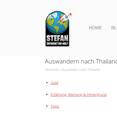
Skip
to
Home
content
HOME
B
Auswandern nach Thailan
Startseite
»
Auswandern nach Thailand
Geld
Erfahrung, Meinung & Hintergrund
Tipps