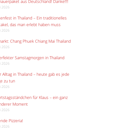
auerpaket aus Deutschland! Danke!!!!
li 2026
enfest in Thailand – Ein traditionelles
akel, das man erlebt haben muss
li 2026
arkt: Chang Phuek Chiang Mai Thailand
li 2026
erfekter Samstagmorgen in Thailand
li 2026
 Alltag in Thailand – heute gab es jede
e zu tun
li 2026
tstagsständchen für Klaus – ein ganz
nderer Moment
li 2026
ende Pizzeria!
li 2026