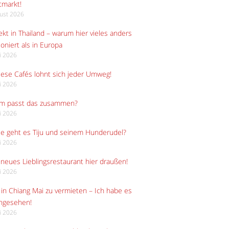
tmarkt!
gust 2026
kt in Thailand – warum hier vieles anders
ioniert als in Europa
li 2026
iese Cafés lohnt sich jeder Umweg!
li 2026
m passt das zusammen?
li 2026
e geht es Tiju und seinem Hunderudel?
li 2026
neues Lieblingsrestaurant hier draußen!
li 2026
in Chiang Mai zu vermieten – Ich habe es
angesehen!
li 2026