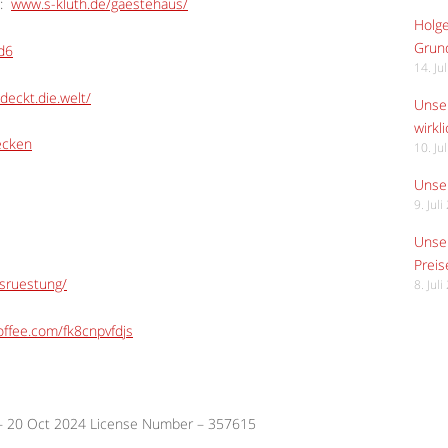
:
www.s-kluth.de/gaestehaus/
Holge
Grund
Ed6
14. Ju
deckt.die.welt/
Unser
wirkli
ecken
10. Ju
Unser
9. Jul
Unser
Preis
usruestung/
8. Jul
ffee.com/fk8cnpvfdjs
 – 20 Oct 2024 License Number – 357615