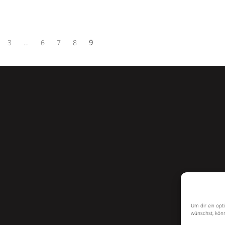
3
…
6
7
8
9
Um dir ein opt
wünschst, könn