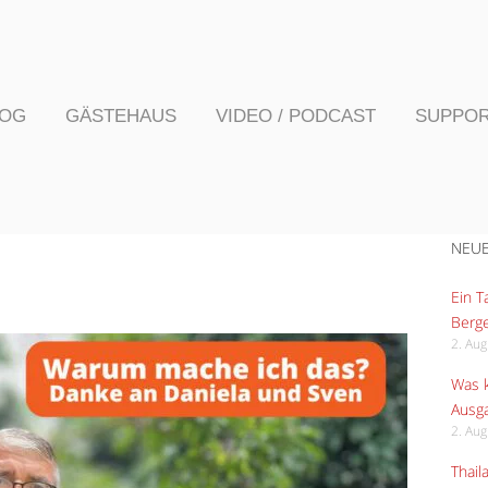
LOG
GÄSTEHAUS
VIDEO / PODCAST
SUPPO
NEUE
Ein 
Berge
2. Au
Was k
Ausga
2. Au
Thail