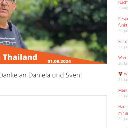
Nach
1. Au
Respe
funkt
29. Ju
Für d
27. Ju
Waru
26. Ju
Danke an Daniela und Sven!
Wi
24. Ju
Mein 
23. Ju
Haus 
mir 
21. Ju