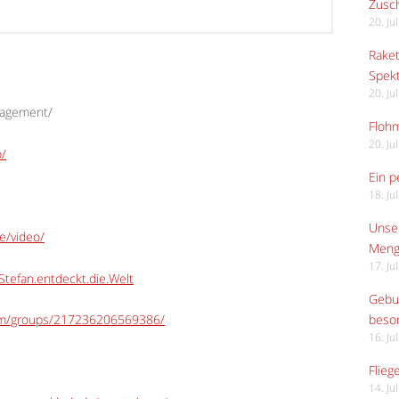
Zusch
20. Ju
Raket
Spekt
20. Ju
gagement/
Flohm
20. Ju
o/
Ein p
18. Ju
Unser
e/video/
Meng
17. Ju
tefan.entdeckt.die.Welt
Gebur
om/groups/217236206569386/
beso
16. Ju
Flieg
14. Ju