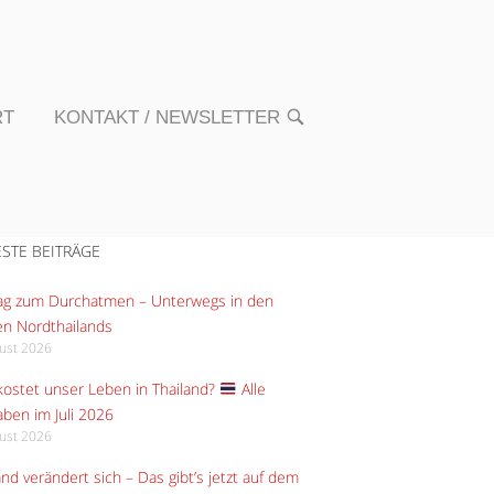
RT
KONTAKT / NEWSLETTER
OPEN
SEARCH
BAR
STE BEITRÄGE
Tag zum Durchatmen – Unterwegs in den
n Nordthailands
gust 2026
ostet unser Leben in Thailand?
Alle
ben im Juli 2026
gust 2026
and verändert sich – Das gibt’s jetzt auf dem