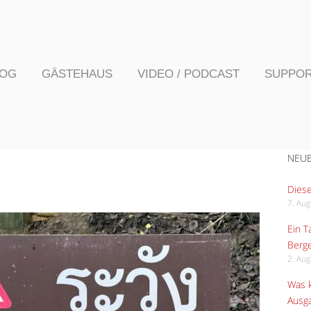
LOG
GÄSTEHAUS
VIDEO / PODCAST
SUPPO
NEUE
Diese
7. Au
Ein 
Berge
2. Au
Was k
Ausga