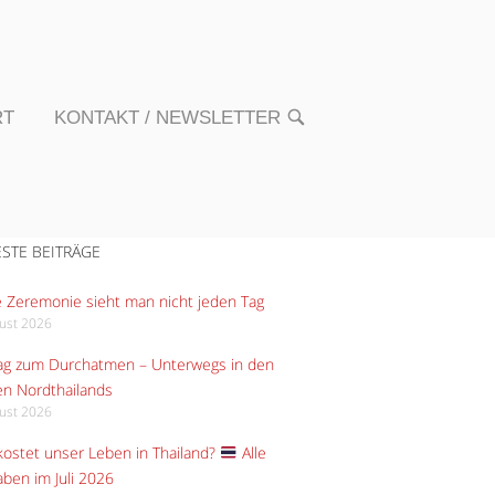
RT
KONTAKT / NEWSLETTER
OPEN
SEARCH
BAR
STE BEITRÄGE
 Zeremonie sieht man nicht jeden Tag
gust 2026
Tag zum Durchatmen – Unterwegs in den
n Nordthailands
gust 2026
ostet unser Leben in Thailand?
Alle
ben im Juli 2026