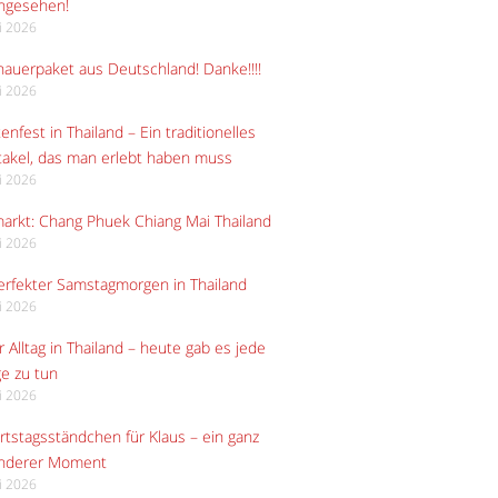
angesehen!
li 2026
auerpaket aus Deutschland! Danke!!!!
li 2026
enfest in Thailand – Ein traditionelles
akel, das man erlebt haben muss
li 2026
arkt: Chang Phuek Chiang Mai Thailand
li 2026
erfekter Samstagmorgen in Thailand
li 2026
 Alltag in Thailand – heute gab es jede
e zu tun
li 2026
tstagsständchen für Klaus – ein ganz
nderer Moment
li 2026