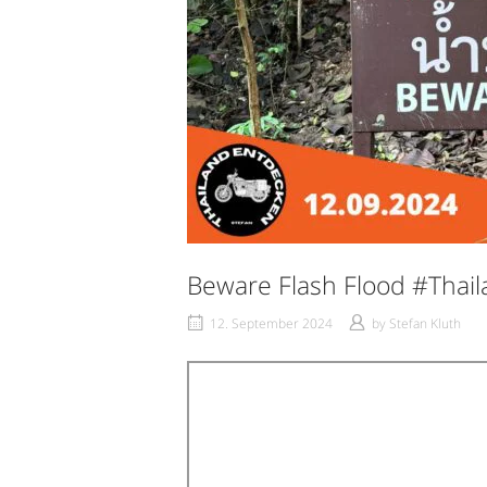
Beware Flash Flood #Tha
12. September 2024
by
Stefan Kluth