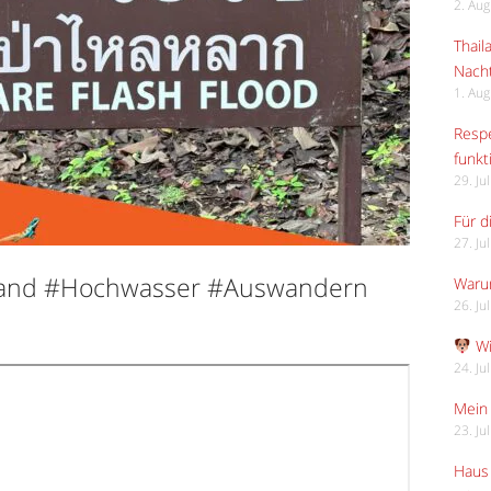
2. Au
Thail
Nach
1. Au
Respe
funkt
29. Ju
Für d
27. Ju
iland #Hochwasser #Auswandern
Waru
26. Ju
Wi
24. Ju
Mein 
23. Ju
Haus 