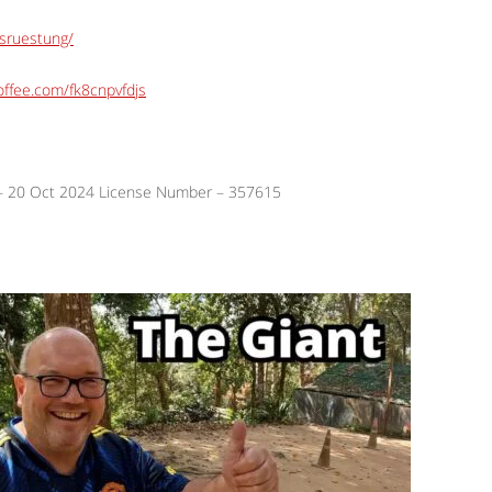
usruestung/
ffee.com/fk8cnpvfdjs
 – 20 Oct 2024 License Number – 357615