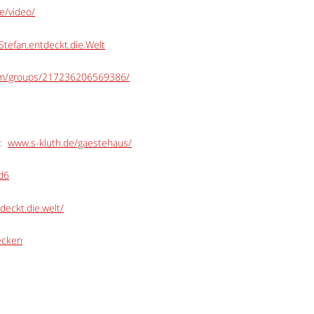
e/video/
tefan.entdeckt.die.Welt
om/groups/217236206569386/
:
www.s-kluth.de/gaestehaus/
Ed6
deckt.die.welt/
ecken