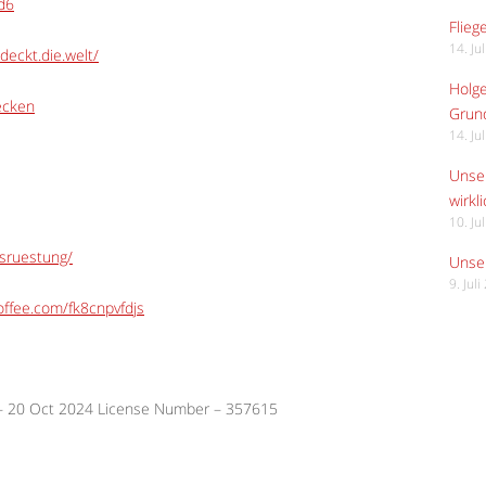
Ed6
Flieg
14. Ju
deckt.die.welt/
Holge
ecken
Grund
14. Ju
Unser
wirkli
10. Ju
usruestung/
Unser
9. Jul
ffee.com/fk8cnpvfdjs
 – 20 Oct 2024 License Number – 357615