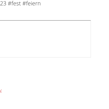
3 #fest #feiern
o/