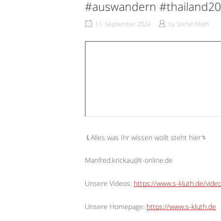
#auswandern #thailand202
11. September 2024
by
Stefan Kluth
⤹Alles was Ihr wissen wollt steht hier⤵︎
Manfred.krickau@t-online.de
Unsere Videos:
https://www.s-kluth.de/vide
Unsere Homepage:
https://www.s-kluth.de