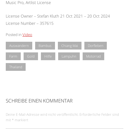
Music Pro, Artlist License
License Owner – Stefan Kluth 21 Oct 2021 – 20 Oct 2024
License Number – 357615
Posted in
Video
Auswandern
Bambus
Chiang Mai
Dorfleben
Farm
Gold
Hilfe
Lampuhn
Motorrad
Thailand
SCHREIBE EINEN KOMMENTAR
Deine E-Mail-Adresse wird nicht veröffentlicht.
Erforderliche Felder sind
mit
*
markiert