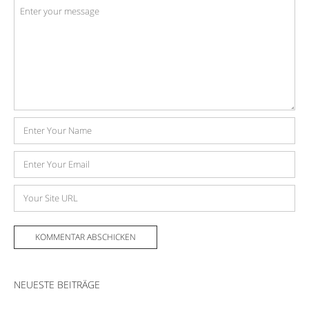
Kommentar
*
Name
E-
Mail-
Adresse
Website
NEUESTE BEITRÄGE