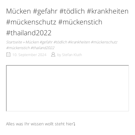
Mücken #gefahr #tödlich #krankheiten
#mückenschutz #mückenstich
#thailand2022
Startseite
»
Mücken #gefahr #tödlich #krankheiten #mückenschutz
#mückenstich #thailand2022
10. September 2024
by
Stefan Kluth
Alles was Ihr wissen wollt steht hier⤵︎