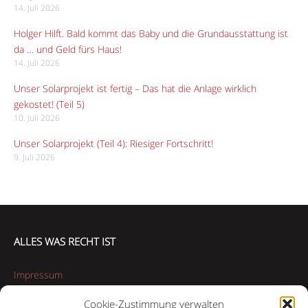
14. Juli 2026
Holger Hilft. Bald kommt das Baby und die Grundausstattung ist
da … und Geld fürs Haus!
14. Juli 2026
Unser Solarprojekt ist fertig – Das hat die Anlage wirklich
gekostet! (Teil 5)
10. Juli 2026
Unser Solarprojekt (Teil 4): Riesiger Fortschritt!
9. Juli 2026
ALLES WAS RECHT IST
Impressum
Cookie-Zustimmung verwalten
Datenschutzerklärung