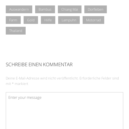
Auswandern
Bambus
Chiang Mai
Dorfleben
Farm
Gold
Hilfe
Lampuhn
Motorrad
Thailand
SCHREIBE EINEN KOMMENTAR
Deine E-Mail-Adresse wird nicht veröffentlicht.
Erforderliche Felder sind
mit
*
markiert
Kommentar
*