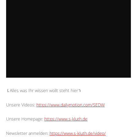
⤹Alles was Ihr wissen wollt steht hier⤵︎
Unsere Videos:
https://www.dailymotion.com/SEDW
Unsere Homepage:
https://www.s-kluth.de
Newsletter anmelden:
https://www.s-kluth.de/video/