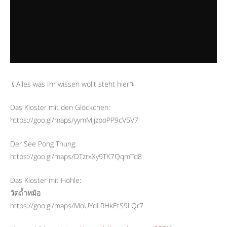
⤹Alles was Ihr wissen wollt steht hier⤵︎
Das Kloster mit den Glöckchen:
https://goo.gl/maps/yymMjjzboPP9cV5V7
Der See Pong Thung:
https://goo.gl/maps/DTzrxXy9TK7QqmTd8
Das Kloster mit Höhle:
วัดถ้ำหม้อ
https://goo.gl/maps/MoUYdLRHkEtS9LQr7