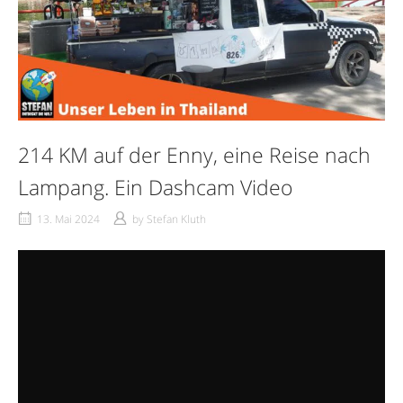
214 KM auf der Enny, eine Reise nach
Lampang. Ein Dashcam Video
13. Mai 2024
by
Stefan Kluth