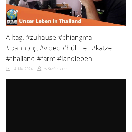
Alltag. #zuhause #chiangmai
#banhong #video #hühner #katzen
#thailand #farm #landleben
14. Mai 2024
by
Stefan Kluth