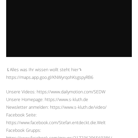
⤹Alles was Ihr wissen wollt steht hier⤵︎
https://maps.app.goo.gl/KNWyrqohKsgspyRB6
Unsere Videos: https://www.dailymotion.com/SEDW
Unsere Homepage: https://www.s-kluth.de
Newsletter anmelden: https://www.s-kluth.de/video/
Facebook Seite:
https://www.facebook.com/Stefan.entdeckt.die.Welt
Facebook Grupps:
https://www.facebook.com/groups/217236206569386/