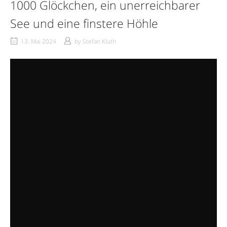
1000 Glöckchen, ein unerreichbarer
See und eine finstere Höhle
13. Mai 2024
by
Stefan Kluth