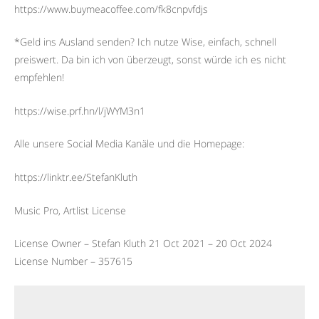
https://www.buymeacoffee.com/fk8cnpvfdjs
*Geld ins Ausland senden? Ich nutze Wise, einfach, schnell
preiswert. Da bin ich von überzeugt, sonst würde ich es nicht
empfehlen!
https://wise.prf.hn/l/jWYM3n1
Alle unsere Social Media Kanäle und die Homepage:
https://linktr.ee/StefanKluth
Music Pro, Artlist License
License Owner – Stefan Kluth 21 Oct 2021 – 20 Oct 2024
License Number – 357615