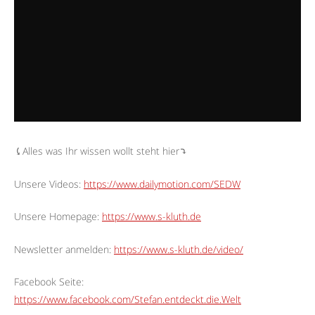
⤹Alles was Ihr wissen wollt steht hier⤵︎
Unsere Videos:
https://www.dailymotion.com/SEDW
Unsere Homepage:
https://www.s-kluth.de
Newsletter anmelden:
https://www.s-kluth.de/video/
Facebook Seite:
https://www.facebook.com/Stefan.entdeckt.die.Welt