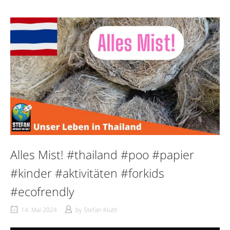
Alles Mist! #thailand #poo #papier
#kinder #aktivitäten #forkids
#ecofrendly
14. Mai 2024
by
Stefan Kluth