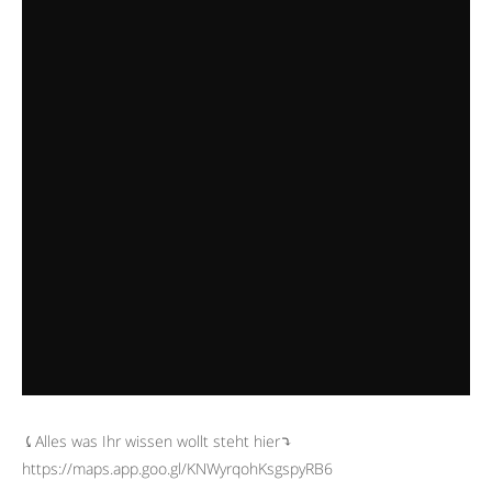
⤹Alles was Ihr wissen wollt steht hier⤵︎
https://maps.app.goo.gl/KNWyrqohKsgspyRB6