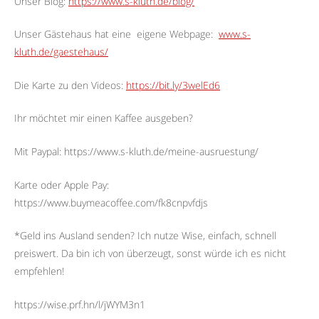
Unser Blog:
https://www.s-kluth.de/blog/
Unser Gästehaus hat eine
eigene Webpage:
www.s-
kluth.de/gaestehaus/
Die Karte zu den Videos:
https://bit.ly/3welEd6
Ihr möchtet mir einen Kaffee ausgeben?
Mit Paypal: https://www.s-kluth.de/meine-ausruestung/
Karte oder Apple Pay:
https://www.buymeacoffee.com/fk8cnpvfdjs
*Geld ins Ausland senden? Ich nutze Wise, einfach, schnell
preiswert. Da bin ich von überzeugt, sonst würde ich es nicht
empfehlen!
https://wise.prf.hn/l/jWYM3n1