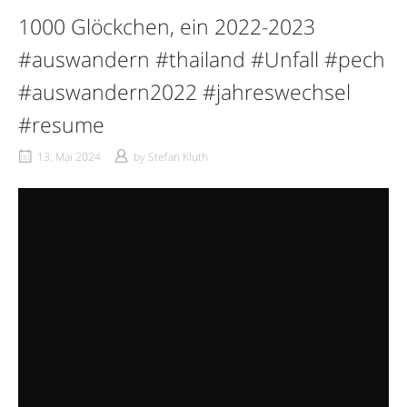
1000 Glöckchen, ein 2022-2023
#auswandern #thailand #Unfall #pech
#auswandern2022 #jahreswechsel
#resume
13. Mai 2024
by
Stefan Kluth