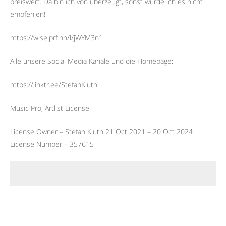
preiswert. Da bin ich von überzeugt, sonst würde ich es nicht
empfehlen!
https://wise.prf.hn/l/jWYM3n1
Alle unsere Social Media Kanäle und die Homepage:
https://linktr.ee/StefanKluth
Music Pro, Artlist License
License Owner – Stefan Kluth 21 Oct 2021 – 20 Oct 2024
License Number – 357615