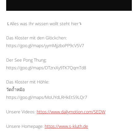
⤹Alles was Ihr wissen wollt steht hier⤵︎
Das Kloster mit den Glöckchen:
https://goo.gl/maps/yymMjjzboPP9cV5V7
Der See Pong Thung:
https://goo.gl/maps/DTzrxXy9TK7QqmTd8
Das Kloster mit Höhle:
วัดถ้ำหม้อ
https://goo.gl/maps/MoUYdLRHkEtS9LQr7
Unsere Videos:
https://www.dailymotion.com/SEDW
Unsere Homepage:
https://www.s-kluth.de