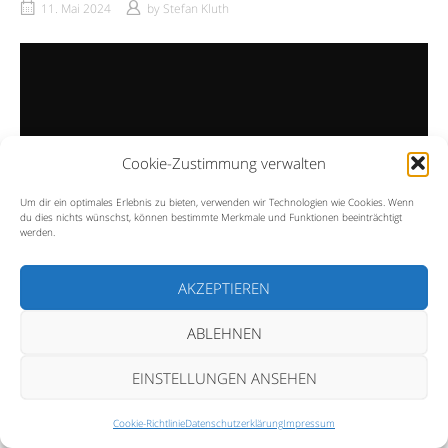
11. Mai 2024
by
Stefan Kluth
Cookie-Zustimmung verwalten
Um dir ein optimales Erlebnis zu bieten, verwenden wir Technologien wie Cookies. Wenn
du dies nichts wünschst, können bestimmte Merkmale und Funktionen beeinträchtigt
werden.
AKZEPTIEREN
ABLEHNEN
EINSTELLUNGEN ANSEHEN
Cookie-Richtlinie
Datenschutzerklärung
Impressum