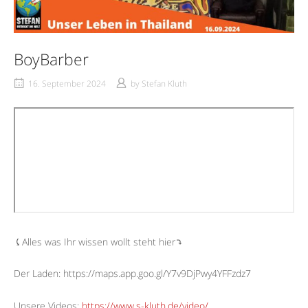
BoyBarber
16. September 2024
by
Stefan Kluth
⤹Alles was Ihr wissen wollt steht hier⤵︎
Der Laden: https://maps.app.goo.gl/Y7v9DjPwy4YFFzdz7
Unsere Videos:
https://www.s-kluth.de/video/