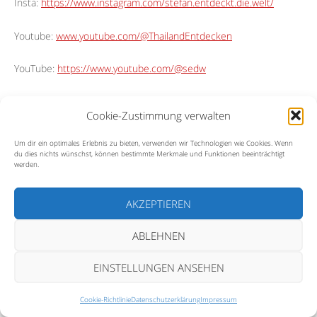
Insta:
https://www.instagram.com/stefan.entdeckt.die.welt/
Youtube:
www.youtube.com/@ThailandEntdecken
YouTube:
https://www.youtube.com/@sedw
Ihr möchtet mir einen Kaffee ausgeben?
Cookie-Zustimmung verwalten
Mit Paypal:
https://www.s-kluth.de/meine-ausruestung/
Um dir ein optimales Erlebnis zu bieten, verwenden wir Technologien wie Cookies. Wenn
du dies nichts wünschst, können bestimmte Merkmale und Funktionen beeinträchtigt
werden.
Karte oder Apple Pay:
https://www.buymeacoffee.com/fk8cnpvfdjs
AKZEPTIEREN
Music Pro, Artlist License
ABLEHNEN
License Owner – Stefan Kluth 21 Oct 2021 – 20 Oct 2024
EINSTELLUNGEN ANSEHEN
License Number – 357615
Cookie-Richtlinie
Datenschutzerklärung
Impressum