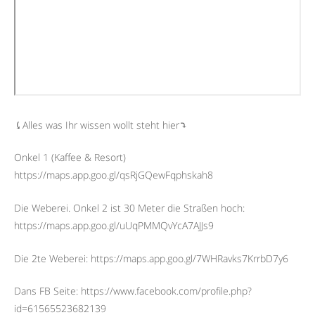
⤹Alles was Ihr wissen wollt steht hier⤵︎
Onkel 1 (Kaffee & Resort)
https://maps.app.goo.gl/qsRjGQewFqphskah8
Die Weberei. Onkel 2 ist 30 Meter die Straßen hoch:
https://maps.app.goo.gl/uUqPMMQvYcA7AJJs9
Die 2te Weberei: https://maps.app.goo.gl/7WHRavks7KrrbD7y6
Dans FB Seite: https://www.facebook.com/profile.php?
id=61565523682139