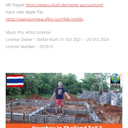
Mit Paypal:
https://www.s-kluth.de/meine-ausruestung/
Karte oder Apple Pay:
https://www.buymeacoffee.com/fk8cnpvfdjs
Music Pro, Artlist License
License Owner – Stefan Kluth 21 Oct 2021 – 20 Oct 2024
License Number – 357615