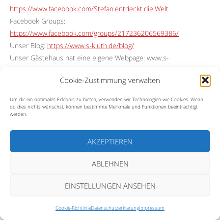
https://www.facebook.com/Stefan.entdeckt.die.Welt
Facebook Groups:
https://www.facebook.com/groups/217236206569386/
Unser Blog:
https://www.s-kluth.de/blog/
Unser Gästehaus hat eine eigene Webpage: www.s-
kluth.de/gaestehaus/
Cookie-Zustimmung verwalten
Die Karte zu den Videos:
https://bit.ly/3welEd6
Insta:
https://www.instagram.com/stefan.entdeckt.die.welt/
Um dir ein optimales Erlebnis zu bieten, verwenden wir Technologien wie Cookies. Wenn
Youtube: www.youtube.com/@ThailandEntdecken
du dies nichts wünschst, können bestimmte Merkmale und Funktionen beeinträchtigt
werden.
YouTube:
https://www.youtube.com/@sedw
AKZEPTIEREN
Ihr möchtet mir einen Kaffee ausgeben?
Mit Paypal:
https://www.s-kluth.de/meine-ausruestung/
ABLEHNEN
Karte oder Apple Pay:
https://www.buymeacoffee.com/fk8cnpvfdjs
EINSTELLUNGEN ANSEHEN
Music Pro, Artlist License
Cookie-Richtlinie
Datenschutzerklärung
Impressum
License Owner – Stefan Kluth 21 Oct 2021 – 20 Oct 2024