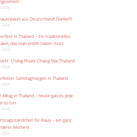
angesehen!
li 2026
auerpaket aus Deutschland! Danke!!!!
li 2026
enfest in Thailand – Ein traditionelles
akel, das man erlebt haben muss
li 2026
arkt: Chang Phuek Chiang Mai Thailand
li 2026
erfekter Samstagmorgen in Thailand
li 2026
 Alltag in Thailand – heute gab es jede
e zu tun
li 2026
tstagsständchen für Klaus – ein ganz
nderer Moment
li 2026