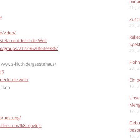
mir 
21. Ju
o/
Zusch
20. Ju
e/video/
Raket
tefan.entdeckt.die.Welt
Spekt
om/groups/217236206569386/
20. Ju
Flohm
 www.s-kluth.de/gaestehaus/
20. Ju
Ed6
deckt.die.welt/
Ein p
18. Ju
ecken
Unser
Meng
17. Ju
usruestung/
Gebur
ffee.com/fk8cnpvfdjs
beso
16. Ju