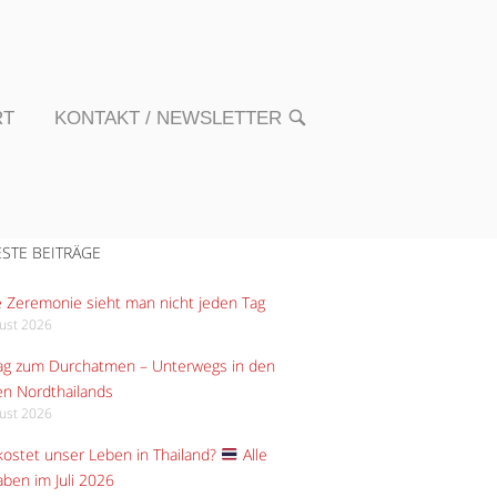
RT
KONTAKT / NEWSLETTER
OPEN
SEARCH
BAR
STE BEITRÄGE
 Zeremonie sieht man nicht jeden Tag
gust 2026
Tag zum Durchatmen – Unterwegs in den
n Nordthailands
gust 2026
ostet unser Leben in Thailand?
Alle
ben im Juli 2026