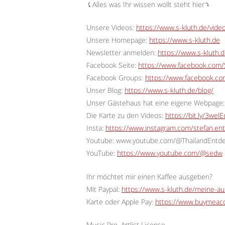
⤹Alles was Ihr wissen wollt steht hier⤵︎
Unsere Videos:
https://www.s-kluth.de/vide
Unsere Homepage:
https://www.s-kluth.de
Newsletter anmelden:
https://www.s-kluth.d
Facebook Seite:
https://www.facebook.com/S
Facebook Groups:
https://www.facebook.c
Unser Blog:
https://www.s-kluth.de/blog/
Unser Gästehaus hat eine eigene Webpage:
Die Karte zu den Videos:
https://bit.ly/3wel
Insta:
https://www.instagram.com/stefan.ent
Youtube: www.youtube.com/@ThailandEntd
YouTube:
https://www.youtube.com/@sedw
Ihr möchtet mir einen Kaffee ausgeben?
Mit Paypal:
https://www.s-kluth.de/meine-a
Karte oder Apple Pay:
https://www.buymeaco
Music Pro, Artlist License