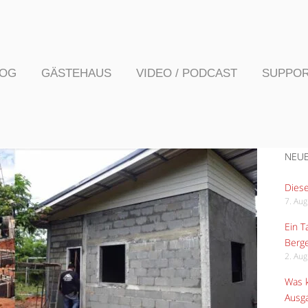
LOG
GÄSTEHAUS
VIDEO / PODCAST
SUPPO
NEUE
Diese
7. Au
Ein 
Berge
2. Au
Was k
Ausga