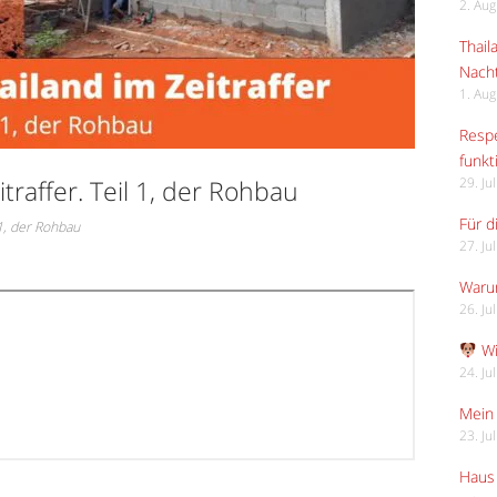
2. Au
Thail
Nach
1. Au
Respe
funkt
traffer. Teil 1, der Rohbau
29. Ju
Für d
 1, der Rohbau
27. Ju
Waru
26. Ju
Wi
24. Ju
Mein 
23. Ju
Haus 