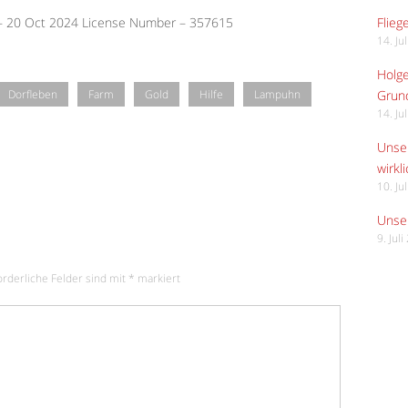
Flieg
 – 20 Oct 2024 License Number – 357615
14. Ju
Holge
Grund
Dorfleben
Farm
Gold
Hilfe
Lampuhn
14. Ju
Unser
wirkli
10. Ju
Unser
9. Jul
orderliche Felder sind mit
*
markiert