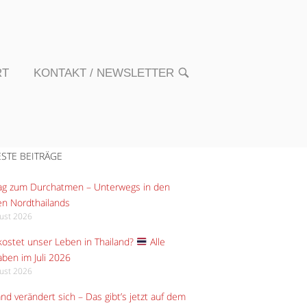
RT
KONTAKT / NEWSLETTER
OPEN
SEARCH
BAR
STE BEITRÄGE
Tag zum Durchatmen – Unterwegs in den
n Nordthailands
gust 2026
ostet unser Leben in Thailand?
Alle
ben im Juli 2026
gust 2026
and verändert sich – Das gibt’s jetzt auf dem