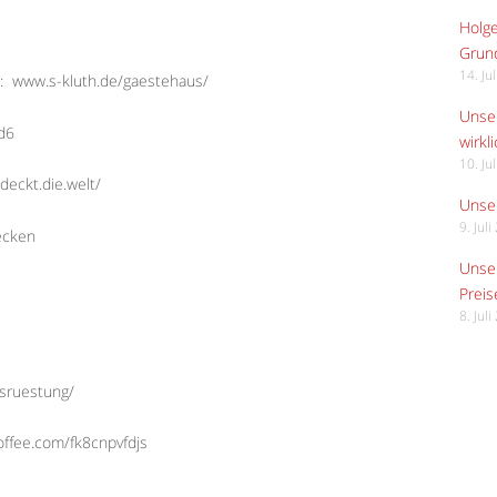
Holge
Grund
14. Ju
:
www.s-kluth.de/gaestehaus/
Unser
Ed6
wirkli
10. Ju
deckt.die.welt/
Unser
9. Jul
ecken
Unser
Preis
8. Jul
usruestung/
offee.com/fk8cnpvfdjs