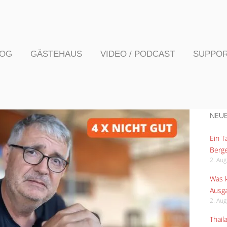
LOG
GÄSTEHAUS
VIDEO / PODCAST
SUPPO
NEUE
Ein 
Berge
2. Au
Was k
Ausga
2. Au
Thail