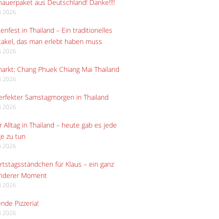
auerpaket aus Deutschland! Danke!!!!
li 2026
enfest in Thailand – Ein traditionelles
akel, das man erlebt haben muss
li 2026
arkt: Chang Phuek Chiang Mai Thailand
li 2026
erfekter Samstagmorgen in Thailand
li 2026
 Alltag in Thailand – heute gab es jede
e zu tun
li 2026
tstagsständchen für Klaus – ein ganz
nderer Moment
li 2026
ende Pizzeria!
li 2026