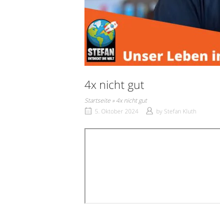
4x nicht gut
Startseite
»
4x nicht gut
5. Oktober 2024
by
Stefan Kluth