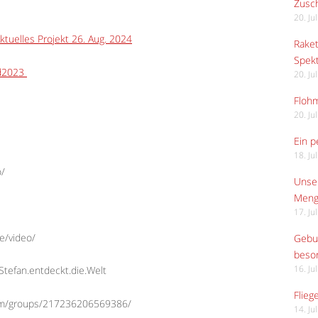
Zusch
20. Ju
Aktuelles Projekt 26. Aug. 2024
Raket
Spekt
nd2023
20. Ju
Flohm
20. Ju
Ein p
18. Ju
o/
Unser
Meng
17. Ju
e/video/
Gebur
beso
tefan.entdeckt.die.Welt
16. Ju
Flieg
com/groups/217236206569386/
14. Ju