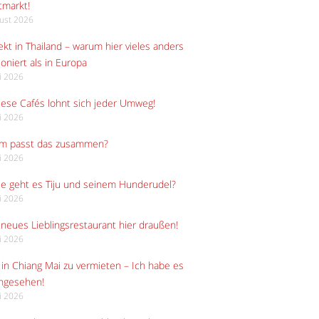
tmarkt!
gust 2026
kt in Thailand – warum hier vieles anders
ioniert als in Europa
li 2026
iese Cafés lohnt sich jeder Umweg!
li 2026
m passt das zusammen?
li 2026
e geht es Tiju und seinem Hunderudel?
li 2026
neues Lieblingsrestaurant hier draußen!
li 2026
in Chiang Mai zu vermieten – Ich habe es
angesehen!
li 2026