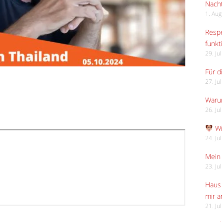
Nach
1. Au
Respe
funkt
29. Ju
Für d
27. Ju
Waru
26. Ju
Wi
24. Ju
Mein 
23. Ju
Haus 
mir 
21. Ju