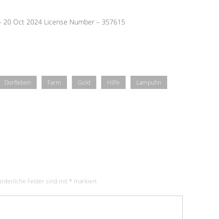
 – 20 Oct 2024 License Number – 357615
Dorfleben
Farm
Gold
Hilfe
Lampuhn
orderliche Felder sind mit
*
markiert