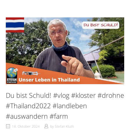
Du bist Schuld! #vlog #kloster #drohne
#Thailand2022 #landleben
#auswandern #farm
18. Oktober 2024
by
Stefan Kluth