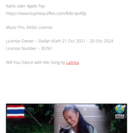
Karte oder Apple Pay:
https://www.buymeacoffee.com/fk8cnpvfdjs
Music Pro, Artlist License
License Owner – Stefan Kluth 21 Oct 2021 – 20 Oct 2024
License Number – 35761
Will You Dance with Me Song by
Lalinea