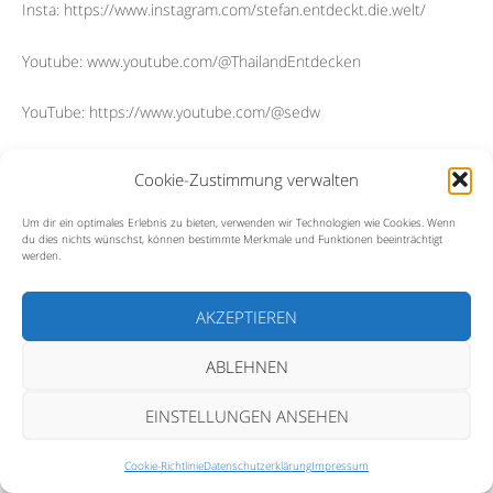
Insta: https://www.instagram.com/stefan.entdeckt.die.welt/
Youtube: www.youtube.com/@ThailandEntdecken
YouTube: https://www.youtube.com/@sedw
Ihr möchtet mir einen Kaffee ausgeben?
Cookie-Zustimmung verwalten
Mit Paypal: https://www.s-kluth.de/meine-ausruestung/
Um dir ein optimales Erlebnis zu bieten, verwenden wir Technologien wie Cookies. Wenn
du dies nichts wünschst, können bestimmte Merkmale und Funktionen beeinträchtigt
werden.
Karte oder Apple Pay:
https://www.buymeacoffee.com/fk8cnpvfdjs
AKZEPTIEREN
Music Pro, Artlist License
ABLEHNEN
License Owner – Stefan Kluth 21 Oct 2021 – 20 Oct 2024
EINSTELLUNGEN ANSEHEN
License Number – 35761
Cookie-Richtlinie
Datenschutzerklärung
Impressum
Will You Dance with Me Song by
Lalinea