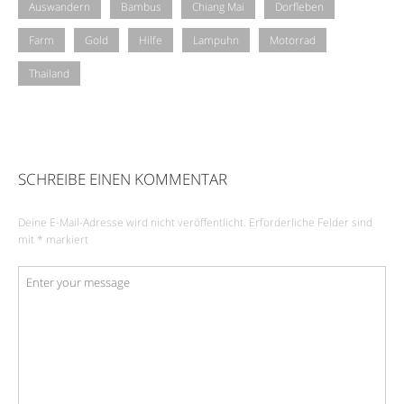
Auswandern
Bambus
Chiang Mai
Dorfleben
Farm
Gold
Hilfe
Lampuhn
Motorrad
Thailand
SCHREIBE EINEN KOMMENTAR
Deine E-Mail-Adresse wird nicht veröffentlicht.
Erforderliche Felder sind
mit
*
markiert
Kommentar
*