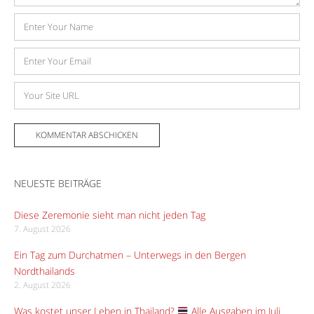
Name
E-
Mail-
Adresse
Website
NEUESTE BEITRÄGE
Diese Zeremonie sieht man nicht jeden Tag
7. August 2026
Ein Tag zum Durchatmen – Unterwegs in den Bergen
Nordthailands
2. August 2026
Was kostet unser Leben in Thailand?
Alle Ausgaben im Juli