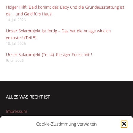
Holger Hilft. Bald kommt das Baby und die Grundausstattung ist
da … und Geld fürs Haus!
14. Juli 2026
Unser Solarprojekt ist fertig – Das hat die Anlage wirklich
gekostet! (Teil 5)
10. Juli 2026
Unser Solarprojekt (Teil 4): Riesiger Fortschritt!
9. Juli 2026
ALLES WAS RECHT IST
Impressum
Cookie-Zustimmung verwalten
Datenschutzerklärung