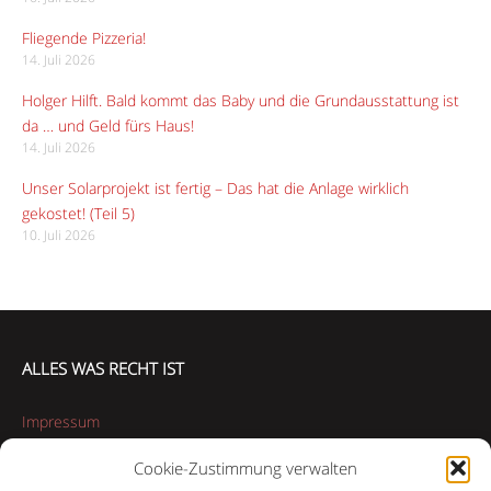
Fliegende Pizzeria!
14. Juli 2026
Holger Hilft. Bald kommt das Baby und die Grundausstattung ist
da … und Geld fürs Haus!
14. Juli 2026
Unser Solarprojekt ist fertig – Das hat die Anlage wirklich
gekostet! (Teil 5)
10. Juli 2026
ALLES WAS RECHT IST
Impressum
Cookie-Zustimmung verwalten
Datenschutzerklärung