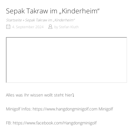
Sepak Takraw im „Kinderheim“
Startseite
»
Sepak Takraw im „Kinderheim“
4. September 2024
by
Stefan Kluth
Alles was Ihr wissen wollt steht hier⤵︎
Minigolf Infos: https://www.hangdongminigolf.com Minigolf
FB: https://www.facebook.com/Hangdongminigolf