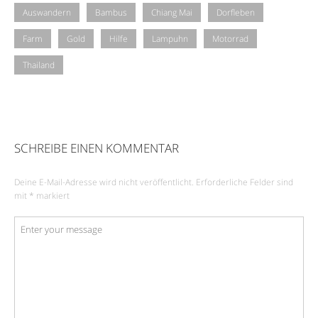
Auswandern
Bambus
Chiang Mai
Dorfleben
Farm
Gold
Hilfe
Lampuhn
Motorrad
Thailand
SCHREIBE EINEN KOMMENTAR
Deine E-Mail-Adresse wird nicht veröffentlicht.
Erforderliche Felder sind
mit
*
markiert
Kommentar
*