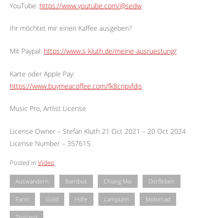
YouTube:
https://www.youtube.com/@sedw
Ihr möchtet mir einen Kaffee ausgeben?
Mit Paypal:
https://www.s-kluth.de/meine-ausruestung/
Karte oder Apple Pay:
https://www.buymeacoffee.com/fk8cnpvfdjs
Music Pro, Artlist License
License Owner – Stefan Kluth 21 Oct 2021 – 20 Oct 2024
License Number – 357615
Posted in
Video
Auswandern
Bambus
Chiang Mai
Dorfleben
Farm
Gold
Hilfe
Lampuhn
Motorrad
Thailand