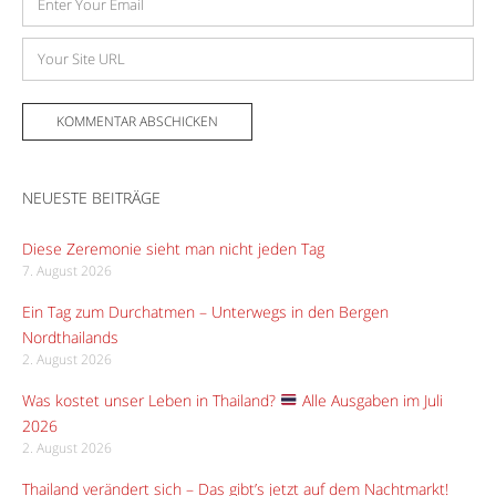
Mail-
Adresse
Website
NEUESTE BEITRÄGE
Diese Zeremonie sieht man nicht jeden Tag
7. August 2026
Ein Tag zum Durchatmen – Unterwegs in den Bergen
Nordthailands
2. August 2026
Was kostet unser Leben in Thailand?
Alle Ausgaben im Juli
2026
2. August 2026
Thailand verändert sich – Das gibt’s jetzt auf dem Nachtmarkt!