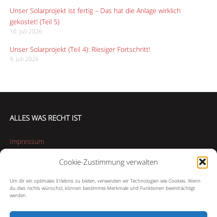
Unser Solarprojekt ist fertig – Das hat die Anlage wirklich
gekostet! (Teil 5)
10. Juli 2026
Unser Solarprojekt (Teil 4): Riesiger Fortschritt!
9. Juli 2026
ALLES WAS RECHT IST
Impressum
Cookie-Zustimmung verwalten
Datenschutzerklärung
Um dir ein optimales Erlebnis zu bieten, verwenden wir Technologien wie Cookies. Wenn
Cookie-Richtlinie (EU)
du dies nichts wünschst, können bestimmte Merkmale und Funktionen beeinträchtigt
werden.