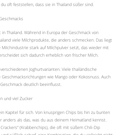
 oft feststellen, dass sie in Thailand süßer sind.
s Geschmacks
cht in Thailand. Während in Europa der Geschmack von
hailand viele Milchprodukte, die anders schmecken. Das liegt
Milchindustrie stark auf Milchpulver setzt, das wieder mit
scheidet sich dadurch erheblich von frischer Milch.
 verschiedenen Joghurtvarianten. Viele thailändische
che Geschmacksrichtungen wie Mango oder Kokosnuss. Auch
n Geschmack deutlich beeinflusst.
n und viel Zucker
in Kapitel für sich. Von knusprigen Chips bis hin zu bunten
hr anders als das, was du aus deinem Heimatland kennst.
 Crackers“ (Krabbenchips), die oft mit süßem Chili-Dip
und süßlich-scharf, eine Kombination, die du vielleicht nicht