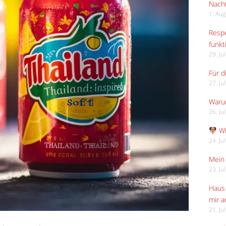
Nach
1. Au
Respe
funkt
29. Ju
Für d
27. Ju
Waru
26. Ju
Wi
24. Ju
Mein 
23. Ju
Haus 
mir 
21. Ju