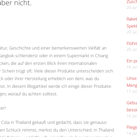
aber nicht.
Zusch
20. Ju
Raket
Spekt
20. Ju
Flohm
Kultur, Geschichte und einer bemerkenswerten Vielfalt an
20. Ju
angkok schlenderst oder in einem Supermarkt in Chiang
Ein p
cken, die auf den ersten Blick ihren internationalen
18. Ju
Schein trügt oft: Viele dieser Produkte unterscheiden sich
Unser
 oder ihrer Herstellung erheblich von dem, was du
Meng
st. In diesem Blogartikel werde ich einige dieser Produkte
17. Ju
en, worauf du achten solltest.
Gebur
ker!
beso
16. Ju
e Cola in Thailand gekauft und gedacht, dass sie genauso
Flieg
en Schluck nimmst, merkst du den Unterschied. In Thailand
14. Ju