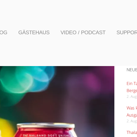
LOG
GÄSTEHAUS
VIDEO / PODCAST
SUPPO
NEUE
Ein 
Berge
2. Au
Was k
Ausga
2. Au
Thail