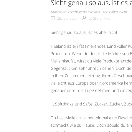
Sieht genau so aus, ist es 
Startseite
»
Sieht genau so aus, ist es aber nicht.
25. Juni 2024
by
Stefan Kluth
Sieht genau so aus, ist es aber nicht.
Thailand ist ein faszinierendes Land voller 
Produkten. Wenn du durch die Märkte von B
Mai einkaufst, wirst du viele Produkte entde
Gegenstücken sehr ähnlich sehen. Doch der 
in ihrer Zusammensetzung, ihrem Geschmack
vielleicht aus Europa oder Nordamerika kenn
genauer unter die Lupe nehmen und dir zeig
1. Softdrinks und Säfte: Zucker, Zucker, Zuc
Du hast vielleicht schon einmal eine Flasch
schmeckt wie zu Hause. Doch sobald du ein