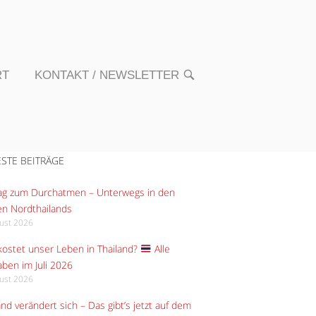
RT
KONTAKT / NEWSLETTER
OPEN
SEARCH
BAR
STE BEITRÄGE
Tag zum Durchatmen – Unterwegs in den
n Nordthailands
gust 2026
ostet unser Leben in Thailand?
Alle
ben im Juli 2026
gust 2026
and verändert sich – Das gibt’s jetzt auf dem