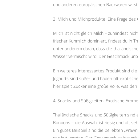
und anderen europäischen Backwaren wirst du
3. Milch und Milchprodukte: Eine Frage de
Milch ist nicht gleich Milch – zumindest ni
frischer Kuhmilch dominiert, findest du in T
unter anderem daran, dass die thailändische 
Wasser vermischt wird. Der Geschmack unter
Ein weiteres interessantes Produkt sind die
Joghurts sind süßer und haben oft exotis
hier spielt Zucker eine große Rolle, was de
4. Snacks und Süßigkeiten: Exotische Arome
Thailändische Snacks und Süßigkeiten sind e
Bonbons – die Auswahl ist riesig und oft se
Ein gutes Beispiel sind die beliebten „Prawn
serviert werden. Der Geschmack ist intensiv 