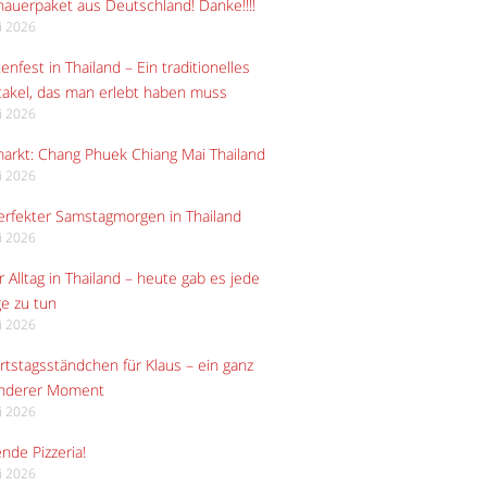
auerpaket aus Deutschland! Danke!!!!
li 2026
enfest in Thailand – Ein traditionelles
akel, das man erlebt haben muss
li 2026
arkt: Chang Phuek Chiang Mai Thailand
li 2026
erfekter Samstagmorgen in Thailand
li 2026
 Alltag in Thailand – heute gab es jede
e zu tun
li 2026
tstagsständchen für Klaus – ein ganz
nderer Moment
li 2026
ende Pizzeria!
li 2026