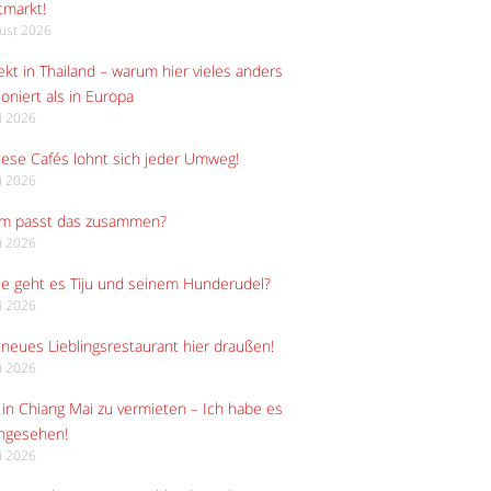
tmarkt!
gust 2026
kt in Thailand – warum hier vieles anders
ioniert als in Europa
li 2026
iese Cafés lohnt sich jeder Umweg!
li 2026
m passt das zusammen?
li 2026
e geht es Tiju und seinem Hunderudel?
li 2026
neues Lieblingsrestaurant hier draußen!
li 2026
in Chiang Mai zu vermieten – Ich habe es
angesehen!
li 2026