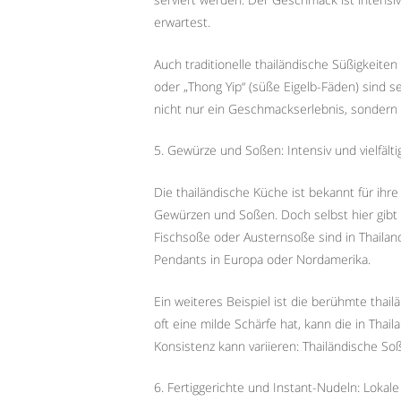
erwartest.
Auch traditionelle thailändische Süßigkeite
oder „Thong Yip“ (süße Eigelb-Fäden) sind s
nicht nur ein Geschmackserlebnis, sondern a
5. Gewürze und Soßen: Intensiv und vielfälti
Die thailändische Küche ist bekannt für ih
Gewürzen und Soßen. Doch selbst hier gibt 
Fischsoße oder Austernsoße sind in Thailand
Pendants in Europa oder Nordamerika.
Ein weiteres Beispiel ist die berühmte thai
oft eine milde Schärfe hat, kann die in Thail
Konsistenz kann variieren: Thailändische Soße
6. Fertiggerichte und Instant-Nudeln: Loka