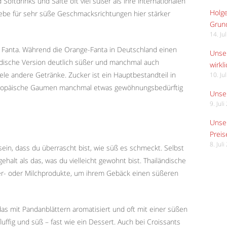
Softdrinks und Säfte oft viel süßer als ihre internationalen
Holge
liebe für sehr süße Geschmacksrichtungen hier stärker
Grund
14. Ju
che Fanta. Während die Orange-Fanta in Deutschland einen
Unser
ändische Version deutlich süßer und manchmal auch
wirkli
 viele andere Getränke. Zucker ist ein Hauptbestandteil in
10. Ju
 europäische Gaumen manchmal etwas gewöhnungsbedürftig
Unser
9. Jul
Unser
Preis
8. Jul
sein, dass du überrascht bist, wie süß es schmeckt. Selbst
halt als das, was du vielleicht gewohnt bist. Thailändische
er- oder Milchprodukte, um ihrem Gebäck einen süßeren
 das mit Pandanblättern aromatisiert und oft mit einer süßen
 fluffig und süß – fast wie ein Dessert. Auch bei Croissants