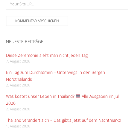
Adresse
Website
NEUESTE BEITRÄGE
Diese Zeremonie sieht man nicht jeden Tag
7. August 2026
Ein Tag zum Durchatmen – Unterwegs in den Bergen
Nordthailands
2. August 2026
Was kostet unser Leben in Thailand?
Alle Ausgaben im Juli
2026
2. August 2026
Thailand verändert sich – Das gibt’s jetzt auf dem Nachtmarkt!
1. August 2026