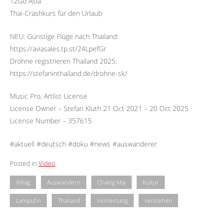
12Go Asia
Thai-Crashkurs für den Urlaub
NEU: Günstige Flüge nach Thailand:
https://aviasales.tp.st/24LpefGr
Drohne registrieren Thailand 2025:
https://stefaninthailand.de/drohne-sk/
Music Pro, Artlist License
License Owner – Stefan Kluth 21 Oct 2021 – 20 Oct 2025
License Number – 357615
#aktuell #deutsch #doku #news #auswanderer
Posted in
Video
Alltag
Auswandern
Chaing Mai
Kultur
Lampuhn
Thailand
Verneinung
verstehen