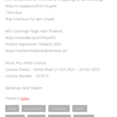
https://c.lazada.co.th/t/c.YcyaHk
12Go Asia
Thai-Crashkurs für den Urlaub
NEU: Günstige Flüge nach Thailand:
https://aviasales.tp.st/24LpefGr
Drohne registrieren Thailand 2025:
https://stefaninthailand.de/drohne-sk/
Music Pro, Artlist License
License Owner – Stefan Kluth 21 Oct 2021 – 20 Oct 2025
License Number – 357615
Raindrops Ariel Shalom
Posted in
Video
Alltag
Auswandern
Chaing Mai
Kultur