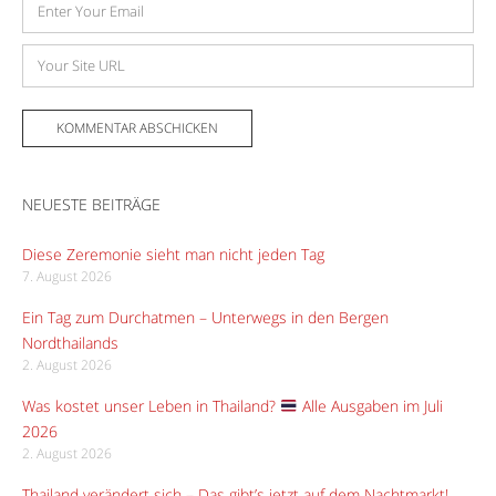
E-
Mail-
Adresse
Website
NEUESTE BEITRÄGE
Diese Zeremonie sieht man nicht jeden Tag
7. August 2026
Ein Tag zum Durchatmen – Unterwegs in den Bergen
Nordthailands
2. August 2026
Was kostet unser Leben in Thailand?
Alle Ausgaben im Juli
2026
2. August 2026
Thailand verändert sich – Das gibt’s jetzt auf dem Nachtmarkt!