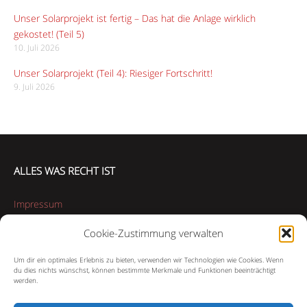
Unser Solarprojekt ist fertig – Das hat die Anlage wirklich
gekostet! (Teil 5)
10. Juli 2026
Unser Solarprojekt (Teil 4): Riesiger Fortschritt!
9. Juli 2026
ALLES WAS RECHT IST
Impressum
Cookie-Zustimmung verwalten
Datenschutzerklärung
Um dir ein optimales Erlebnis zu bieten, verwenden wir Technologien wie Cookies. Wenn
Cookie-Richtlinie (EU)
du dies nichts wünschst, können bestimmte Merkmale und Funktionen beeinträchtigt
werden.