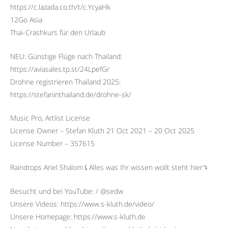
https://c.lazada.co.th/t/c.YcyaHk
12Go Asia
Thai-Crashkurs für den Urlaub
NEU: Günstige Flüge nach Thailand:
https://aviasales.tp.st/24LpefGr
Drohne registrieren Thailand 2025:
https://stefaninthailand.de/drohne-sk/
Music Pro, Artlist License
License Owner – Stefan Kluth 21 Oct 2021 – 20 Oct 2025
License Number – 357615
Raindrops Ariel Shalom⤹Alles was Ihr wissen wollt steht hier⤵︎
Besucht und bei YouTube: / @sedw
Unsere Videos: https://www.s-kluth.de/video/
Unsere Homepage: https://www.s-kluth.de