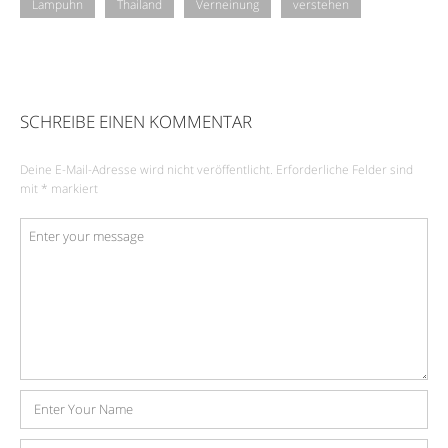
Lampuhn
Thailand
Verneinung
verstehen
SCHREIBE EINEN KOMMENTAR
Deine E-Mail-Adresse wird nicht veröffentlicht.
Erforderliche Felder sind
mit
*
markiert
Kommentar
*
Name