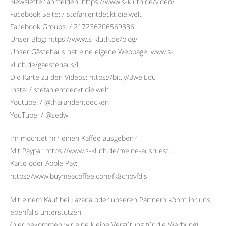
Newsletter anmelden: https://www.s-kluth.de/video/
Facebook Seite: / stefan.entdeckt.die.welt
Facebook Groups: / 217236206569386
Unser Blog: https://www.s-kluth.de/blog/
Unser Gästehaus hat eine eigene Webpage: www.s-
kluth.de/gaestehaus/l
Die Karte zu den Videos: https://bit.ly/3welEd6
Insta: / stefan.entdeckt.die.welt
Youtube: / @thailandentdecken
YouTube: / @sedw
Ihr möchtet mir einen Kaffee ausgeben?
Mit Paypal: https://www.s-kluth.de/meine-ausruest…
Karte oder Apple Pay:
https://www.buymeacoffee.com/fk8cnpvfdjs
Mit einem Kauf bei Lazada oder unseren Partnern könnt ihr uns
ebenfalls unterstützen
(hier bekommen wir eine kleine Vergütung für die Werbung):