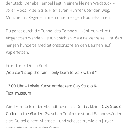
der Stadt. Der alte Tempel liegt in einem kleinen Waldstück –
voller Moos, Pilze, Stille. Hier laufen Hühner über den Weg,
Mönche mit Regenschirmen unter riesigen Bodhi-Bäumen.
Du gehst durch die Tunnel des Tempels – kühl, dunkel, mit
eingeritzten Wänden. Es fühlt sich an wie eine Zeitreise. Draußen
hängen hunderte Meditationssprüche an den Bäumen, auf
Papierfetzen.
Einer bleibt Dir im Kopf:
„You can’t stop the rain – only learn to walk with it.“
13:00 Uhr – Lokale Kunst entdecken: Clay Studio &
Textilmuseum
Wieder zurück in der Altstadt besuchst Du das kleine
Clay Studio
Coffee in the Garden
. Zwischen Töpferkunst und Bambuswänden
sitzt Du bei einem Milchtee – und schaust zu, wie ein junger
Mann einen Tonbuddha formt.