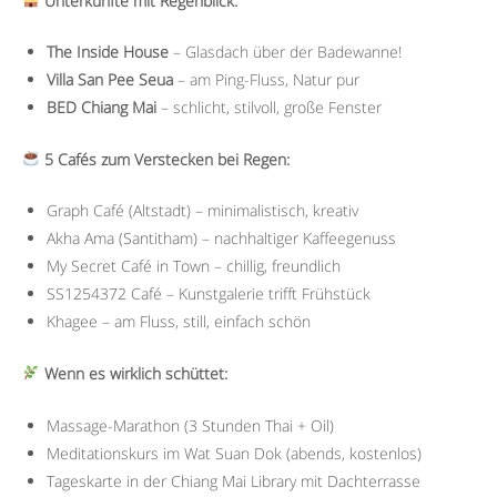
Unterkünfte mit Regenblick:
The Inside House
– Glasdach über der Badewanne!
Villa San Pee Seua
– am Ping-Fluss, Natur pur
BED Chiang Mai
– schlicht, stilvoll, große Fenster
5 Cafés zum Verstecken bei Regen:
Graph Café (Altstadt) – minimalistisch, kreativ
Akha Ama (Santitham) – nachhaltiger Kaffeegenuss
My Secret Café in Town – chillig, freundlich
SS1254372 Café – Kunstgalerie trifft Frühstück
Khagee – am Fluss, still, einfach schön
Wenn es wirklich schüttet:
Massage-Marathon (3 Stunden Thai + Oil)
Meditationskurs im Wat Suan Dok (abends, kostenlos)
Tageskarte in der Chiang Mai Library mit Dachterrasse