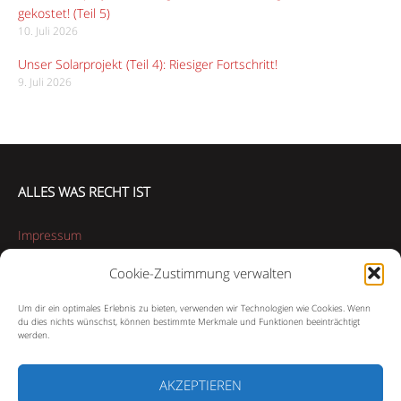
gekostet! (Teil 5)
10. Juli 2026
Unser Solarprojekt (Teil 4): Riesiger Fortschritt!
9. Juli 2026
ALLES WAS RECHT IST
Impressum
Cookie-Zustimmung verwalten
Datenschutzerklärung
Um dir ein optimales Erlebnis zu bieten, verwenden wir Technologien wie Cookies. Wenn
Cookie-Richtlinie (EU)
du dies nichts wünschst, können bestimmte Merkmale und Funktionen beeinträchtigt
werden.
AKZEPTIEREN