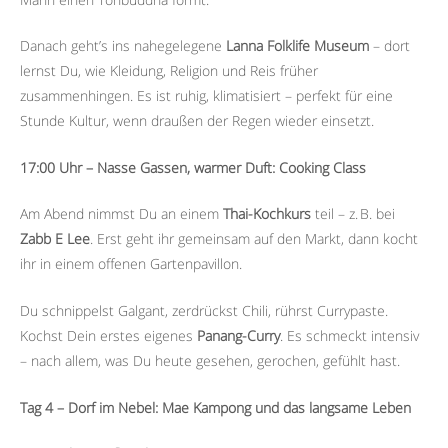
Danach geht’s ins nahegelegene
Lanna Folklife Museum
– dort
lernst Du, wie Kleidung, Religion und Reis früher
zusammenhingen. Es ist ruhig, klimatisiert – perfekt für eine
Stunde Kultur, wenn draußen der Regen wieder einsetzt.
17:00 Uhr – Nasse Gassen, warmer Duft: Cooking Class
Am Abend nimmst Du an einem
Thai-Kochkurs
teil – z. B. bei
Zabb E Lee
. Erst geht ihr gemeinsam auf den Markt, dann kocht
ihr in einem offenen Gartenpavillon.
Du schnippelst Galgant, zerdrückst Chili, rührst Currypaste.
Kochst Dein erstes eigenes
Panang-Curry
. Es schmeckt intensiv
– nach allem, was Du heute gesehen, gerochen, gefühlt hast.
Tag 4 – Dorf im Nebel: Mae Kampong und das langsame Leben