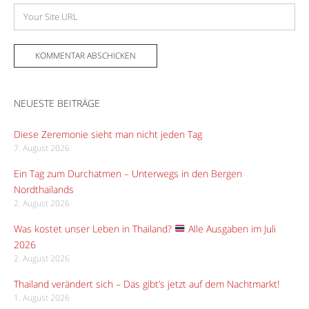
Adresse
Website
NEUESTE BEITRÄGE
Diese Zeremonie sieht man nicht jeden Tag
7. August 2026
Ein Tag zum Durchatmen – Unterwegs in den Bergen
Nordthailands
2. August 2026
Was kostet unser Leben in Thailand?
Alle Ausgaben im Juli
2026
2. August 2026
Thailand verändert sich – Das gibt’s jetzt auf dem Nachtmarkt!
1. August 2026