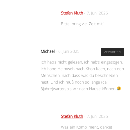
Stefan Kluth
-
7. Juni 2025
Bitte, bring viel Zeit mit!
Michael
-
6. Juni 2025
Antworten
Ich hab’s nicht gelesen, ich hab’s eingesogen.
Ich habe Heimweh nach Khon Kaen, nach den
Menschen, nach dass was du beschrieben
hast. Und ich muß noch so lange (ca.
3Jahre)warten,bis wir nach Hause können
Stefan Kluth
-
7. Juni 2025
Was ein Kompliment, danke!