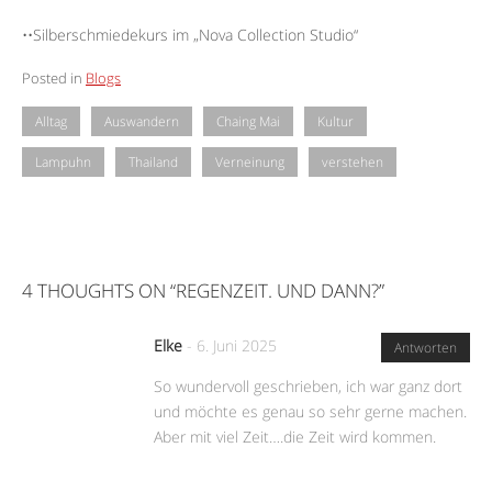
••Silberschmiedekurs im „Nova Collection Studio“
Posted in
Blogs
Alltag
Auswandern
Chaing Mai
Kultur
Lampuhn
Thailand
Verneinung
verstehen
4 THOUGHTS ON “
REGENZEIT. UND DANN?
”
Elke
-
6. Juni 2025
Antworten
So wundervoll geschrieben, ich war ganz dort
und möchte es genau so sehr gerne machen.
Aber mit viel Zeit….die Zeit wird kommen.