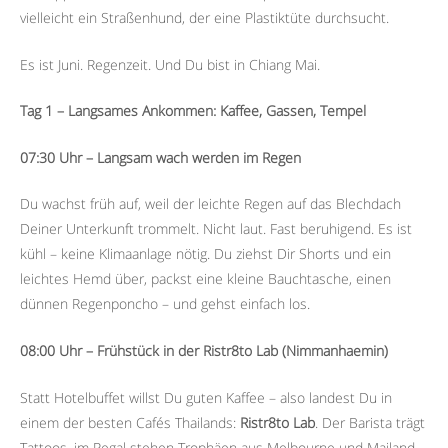
vielleicht ein Straßenhund, der eine Plastiktüte durchsucht.
Es ist Juni. Regenzeit. Und Du bist in Chiang Mai.
Tag 1 – Langsames Ankommen: Kaffee, Gassen, Tempel
07:30 Uhr – Langsam wach werden im Regen
Du wachst früh auf, weil der leichte Regen auf das Blechdach
Deiner Unterkunft trommelt. Nicht laut. Fast beruhigend. Es ist
kühl – keine Klimaanlage nötig. Du ziehst Dir Shorts und ein
leichtes Hemd über, packst eine kleine Bauchtasche, einen
dünnen Regenponcho – und gehst einfach los.
08:00 Uhr – Frühstück in der Ristr8to Lab (Nimmanhaemin)
Statt Hotelbuffet willst Du guten Kaffee – also landest Du in
einem der besten Cafés Thailands:
Ristr8to Lab
. Der Barista trägt
Tattoos, im Regal stehen Trophäen aus Melbourne und Mailand.