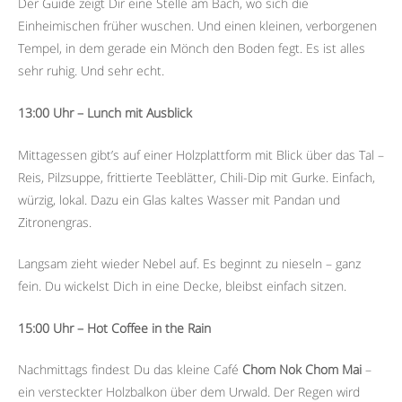
Der Guide zeigt Dir eine Stelle am Bach, wo sich die
Einheimischen früher wuschen. Und einen kleinen, verborgenen
Tempel, in dem gerade ein Mönch den Boden fegt. Es ist alles
sehr ruhig. Und sehr echt.
13:00 Uhr – Lunch mit Ausblick
Mittagessen gibt’s auf einer Holzplattform mit Blick über das Tal –
Reis, Pilzsuppe, frittierte Teeblätter, Chili-Dip mit Gurke. Einfach,
würzig, lokal. Dazu ein Glas kaltes Wasser mit Pandan und
Zitronengras.
Langsam zieht wieder Nebel auf. Es beginnt zu nieseln – ganz
fein. Du wickelst Dich in eine Decke, bleibst einfach sitzen.
15:00 Uhr – Hot Coffee in the Rain
Nachmittags findest Du das kleine Café
Chom Nok Chom Mai
–
ein versteckter Holzbalkon über dem Urwald. Der Regen wird