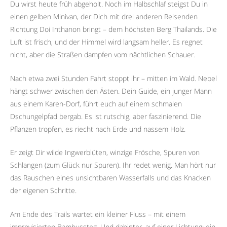
Du wirst heute früh abgeholt. Noch im Halbschlaf steigst Du in
einen gelben Minivan, der Dich mit drei anderen Reisenden
Richtung Doi Inthanon bringt – dem höchsten Berg Thailands. Die
Luft ist frisch, und der Himmel wird langsam heller. Es regnet
nicht, aber die Straßen dampfen vom nächtlichen Schauer.
Nach etwa zwei Stunden Fahrt stoppt ihr – mitten im Wald. Nebel
hängt schwer zwischen den Ästen. Dein Guide, ein junger Mann
aus einem Karen-Dorf, führt euch auf einem schmalen
Dschungelpfad bergab. Es ist rutschig, aber faszinierend. Die
Pflanzen tropfen, es riecht nach Erde und nassem Holz.
Er zeigt Dir wilde Ingwerblüten, winzige Frösche, Spuren von
Schlangen (zum Glück nur Spuren). Ihr redet wenig. Man hört nur
das Rauschen eines unsichtbaren Wasserfalls und das Knacken
der eigenen Schritte.
Am Ende des Trails wartet ein kleiner Fluss – mit einem
improvisierten Bambussteg. Und dahinter, auf einer Lichtung: ein