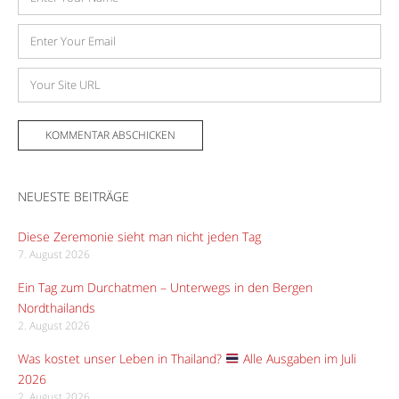
E-
Mail-
Adresse
Website
NEUESTE BEITRÄGE
Diese Zeremonie sieht man nicht jeden Tag
7. August 2026
Ein Tag zum Durchatmen – Unterwegs in den Bergen
Nordthailands
2. August 2026
Was kostet unser Leben in Thailand?
Alle Ausgaben im Juli
2026
2. August 2026