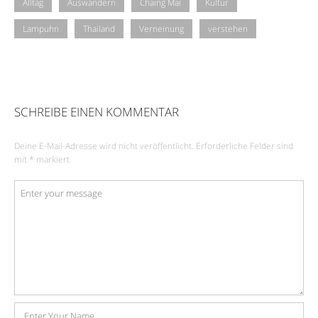
Alltag
Auswandern
Chaing Mai
Kultur
Lampuhn
Thailand
Verneinung
verstehen
SCHREIBE EINEN KOMMENTAR
Deine E-Mail-Adresse wird nicht veröffentlicht.
Erforderliche Felder sind
mit
*
markiert
Kommentar
*
Name