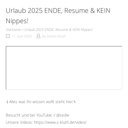
Urlaub 2025 ENDE, Resume & KEIN
Nippes!
Startseite
»
Urlaub 2025 ENDE, Resume & KEIN Nippes!
11. Juni 2025
by
Stefan Kluth
⤹Alles was Ihr wissen wollt steht hier⤵︎
Besucht und bei YouTube: / @sedw
Unsere Videos: https://www.s-kluth.de/video/