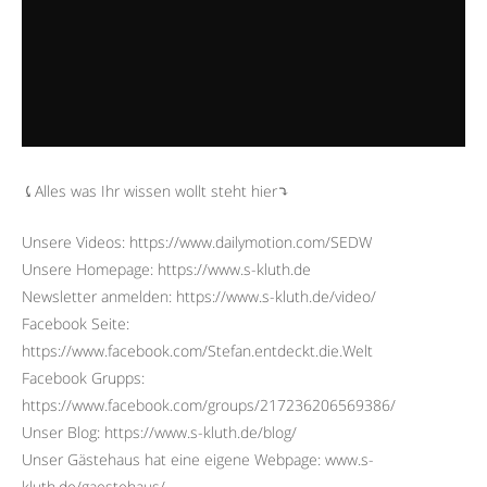
⤹Alles was Ihr wissen wollt steht hier⤵︎
Unsere Videos: https://www.dailymotion.com/SEDW
Unsere Homepage: https://www.s-kluth.de
Newsletter anmelden: https://www.s-kluth.de/video/
Facebook Seite:
https://www.facebook.com/Stefan.entdeckt.die.Welt
Facebook Grupps:
https://www.facebook.com/groups/217236206569386/
Unser Blog: https://www.s-kluth.de/blog/
Unser Gästehaus hat eine eigene Webpage: www.s-
kluth.de/gaestehaus/