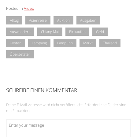
Posted in
Video
Alltag
Asienreise
Auktion
Ausgaben
Auswandern
Chiang Mai
Einkaufen
Geld
Kosten
Lampang
Lampuhn
Markt
Thailand
Übersetzter
SCHREIBE EINEN KOMMENTAR
Deine E-Mail-Adresse wird nicht veröffentlicht.
Erforderliche Felder sind
mit
*
markiert
Kommentar
*