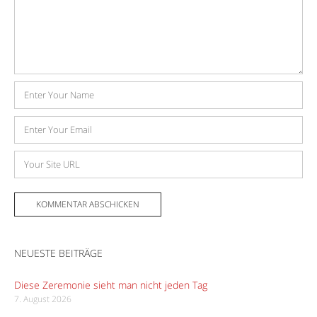
Name
E-
Mail-
Adresse
Website
NEUESTE BEITRÄGE
Diese Zeremonie sieht man nicht jeden Tag
7. August 2026