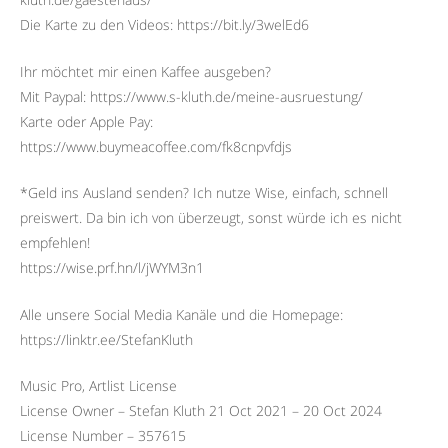
Die Karte zu den Videos: https://bit.ly/3welEd6
Ihr möchtet mir einen Kaffee ausgeben?
Mit Paypal: https://www.s-kluth.de/meine-ausruestung/
Karte oder Apple Pay:
https://www.buymeacoffee.com/fk8cnpvfdjs
*Geld ins Ausland senden? Ich nutze Wise, einfach, schnell
preiswert. Da bin ich von überzeugt, sonst würde ich es nicht
empfehlen!
https://wise.prf.hn/l/jWYM3n1
Alle unsere Social Media Kanäle und die Homepage:
https://linktr.ee/StefanKluth
Music Pro, Artlist License
License Owner – Stefan Kluth 21 Oct 2021 – 20 Oct 2024
License Number – 357615