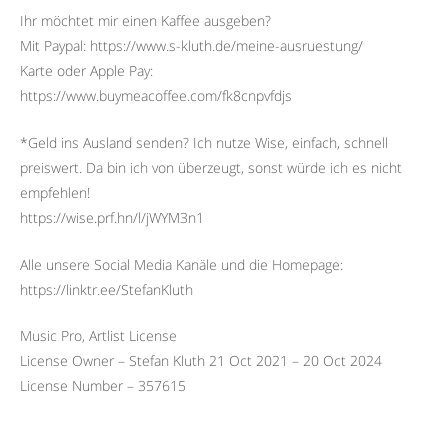
Ihr möchtet mir einen Kaffee ausgeben?
Mit Paypal: https://www.s-kluth.de/meine-ausruestung/
Karte oder Apple Pay:
https://www.buymeacoffee.com/fk8cnpvfdjs
*Geld ins Ausland senden? Ich nutze Wise, einfach, schnell
preiswert. Da bin ich von überzeugt, sonst würde ich es nicht
empfehlen!
https://wise.prf.hn/l/jWYM3n1
Alle unsere Social Media Kanäle und die Homepage:
https://linktr.ee/StefanKluth
Music Pro, Artlist License
License Owner – Stefan Kluth 21 Oct 2021 – 20 Oct 2024
License Number – 357615