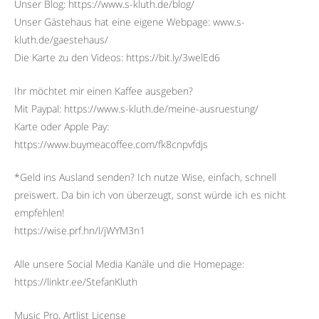
Unser Blog: https://www.s-kluth.de/blog/
Unser Gästehaus hat eine eigene Webpage: www.s-
kluth.de/gaestehaus/
Die Karte zu den Videos: https://bit.ly/3welEd6
Ihr möchtet mir einen Kaffee ausgeben?
Mit Paypal: https://www.s-kluth.de/meine-ausruestung/
Karte oder Apple Pay:
https://www.buymeacoffee.com/fk8cnpvfdjs
*Geld ins Ausland senden? Ich nutze Wise, einfach, schnell
preiswert. Da bin ich von überzeugt, sonst würde ich es nicht
empfehlen!
https://wise.prf.hn/l/jWYM3n1
Alle unsere Social Media Kanäle und die Homepage:
https://linktr.ee/StefanKluth
Music Pro, Artlist License