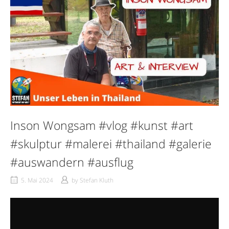
Inson Wongsam #vlog #kunst #art
#skulptur #malerei #thailand #galerie
#auswandern #ausflug
5. Mai 2024
by
Stefan Kluth