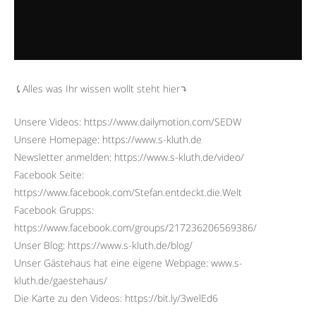
⤹Alles was Ihr wissen wollt steht hier⤵︎
Unsere Videos: https://www.dailymotion.com/SEDW
Unsere Homepage: https://www.s-kluth.de
Newsletter anmelden: https://www.s-kluth.de/video/
Facebook Seite:
https://www.facebook.com/Stefan.entdeckt.die.Welt
Facebook Grupps:
https://www.facebook.com/groups/217236206569386/
Unser Blog: https://www.s-kluth.de/blog/
Unser Gästehaus hat eine eigene Webpage: www.s-
kluth.de/gaestehaus/
Die Karte zu den Videos: https://bit.ly/3welEd6