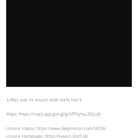
⤹Alles was Ihr wissen wollt steht hier⤵︎
Maps: https://maps.app.goo.gl/gLhfTXiyVyu3QLsj6
Unsere Videos: https://www.dailymotion.com/SEDW
Unsere Homepage: https://www.s-kluth.de