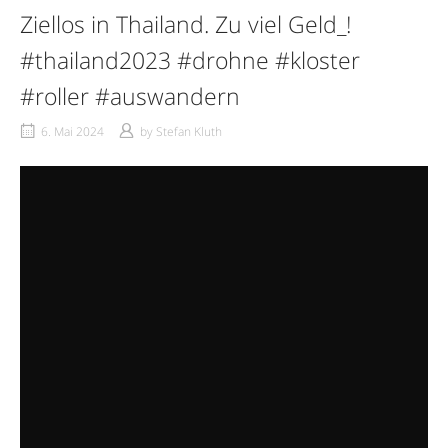
Ziellos in Thailand. Zu viel Geld_!
#thailand2023 #drohne #kloster
#roller #auswandern
6. Mai 2024
by
Stefan Kluth