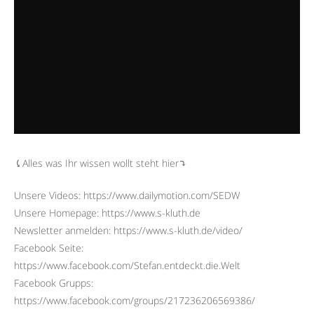
⤹Alles was Ihr wissen wollt steht hier⤵︎
Unsere Videos: https://www.dailymotion.com/SEDW
Unsere Homepage: https://www.s-kluth.de
Newsletter anmelden: https://www.s-kluth.de/video/
Facebook Seite:
https://www.facebook.com/Stefan.entdeckt.die.Welt
Facebook Grupps:
https://www.facebook.com/groups/217236206569386/