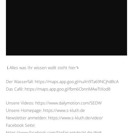
⤹Alles was Ihr wissen wollt steht hier⤵︎
Der Wasserfall: https://maps.app.goo.gl/nuXn9Ta69NCjhdBcA
Das Café: https://maps.app.goo.gl/fbm6CbnnMAwTtXod8
Unsere Videos: https://www.dailymotion.com/SEDW
Unsere Homepage: https://www.s-kluth.de
Newsletter anmelden: https://www.s-kluth.de/video/
Facebook Seite:
https://www.facebook.com/Stefan.entdeckt.die.Welt