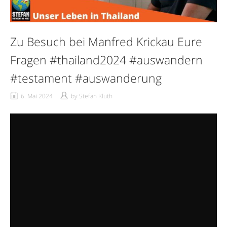
Zu Besuch bei Manfred Krickau Eure
Fragen #thailand2024 #auswandern
#testament #auswanderung
6. Mai 2024
by
Stefan Kluth