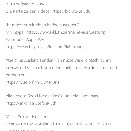
kluth.de/gaestehaus/
Die Karte zu den Videos: https://bit.ly/3welEd6
Ihr möchtet mir einen Kaffee ausgeben?
Mit Paypal: https://www.s-kluth.de/meine-ausruestung/
Karte oder Apple Pay:
https://www.buymeacoffee.com/fk8cnpvfdjs
*Geld ins Ausland senden? Ich nutze Wise, einfach, schnell
preiswert. Da bin ich von überzeugt, sonst würde ich es nicht
empfehlen!
https://wise.prf.hn/l/jWYM3n1
Alle unsere Social Media Kanäle und die Homepage:
https://linktr.ee/StefanKluth
Music Pro, Artlist License
License Owner – Stefan Kluth 21 Oct 2021 – 20 Oct 2024