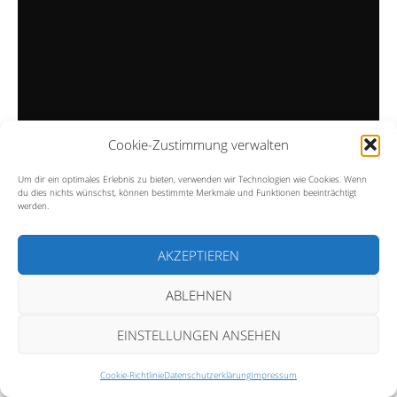
Cookie-Zustimmung verwalten
Um dir ein optimales Erlebnis zu bieten, verwenden wir Technologien wie Cookies. Wenn
du dies nichts wünschst, können bestimmte Merkmale und Funktionen beeinträchtigt
werden.
AKZEPTIEREN
ABLEHNEN
⤹Alles was Ihr wissen wollt steht hier⤵︎
EINSTELLUNGEN ANSEHEN
https://goo.gl/maps/BW4DUVdhvPvscXCg7
Cookie-Richtlinie
Datenschutzerklärung
Impressum
https://www.insonwongsam.com/about