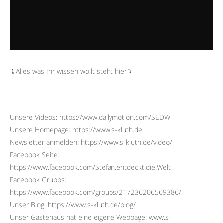
⤹Alles was Ihr wissen wollt steht hier⤵︎
Unsere Videos: https://www.dailymotion.com/SEDW
Unsere Homepage: https://www.s-kluth.de
Newsletter anmelden: https://www.s-kluth.de/video/
Facebook Seite:
https://www.facebook.com/Stefan.entdeckt.die.Welt
Facebook Grupps:
https://www.facebook.com/groups/217236206569386/
Unser Blog: https://www.s-kluth.de/blog/
Unser Gästehaus hat eine eigene Webpage: www.s-