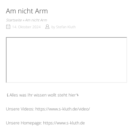
Am nicht Arm
Startseite
»
Am nicht Arm
14. Oktober 2024
by
Stefan Kluth
⤹Alles was Ihr wissen wollt steht hier⤵︎
Unsere Videos: https://www.s-kluth.de/video/
Unsere Homepage: https://www.s-kluth.de