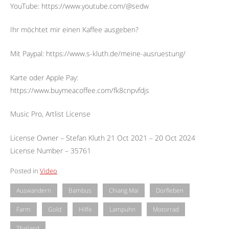
YouTube: https://www.youtube.com/@sedw
Ihr möchtet mir einen Kaffee ausgeben?
Mit Paypal: https://www.s-kluth.de/meine-ausruestung/
Karte oder Apple Pay:
https://www.buymeacoffee.com/fk8cnpvfdjs
Music Pro, Artlist License
License Owner – Stefan Kluth 21 Oct 2021 – 20 Oct 2024
License Number – 35761
Posted in
Video
Auswandern
Bambus
Chiang Mai
Dorfleben
Farm
Gold
Hilfe
Lampuhn
Motorrad
Thailand