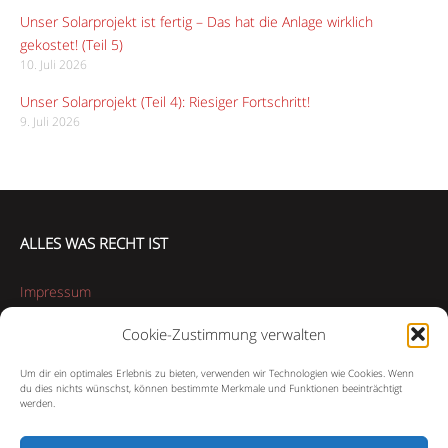
Unser Solarprojekt ist fertig – Das hat die Anlage wirklich
gekostet! (Teil 5)
10. Juli 2026
Unser Solarprojekt (Teil 4): Riesiger Fortschritt!
9. Juli 2026
ALLES WAS RECHT IST
Impressum
Cookie-Zustimmung verwalten
Datenschutzerklärung
Um dir ein optimales Erlebnis zu bieten, verwenden wir Technologien wie Cookies. Wenn
Cookie-Richtlinie (EU)
du dies nichts wünschst, können bestimmte Merkmale und Funktionen beeinträchtigt
werden.