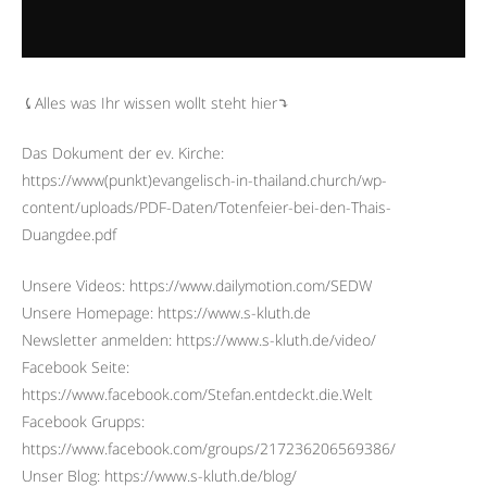
⤹Alles was Ihr wissen wollt steht hier⤵︎
Das Dokument der ev. Kirche:
https://www(punkt)evangelisch-in-thailand.church/wp-
content/uploads/PDF-Daten/Totenfeier-bei-den-Thais-
Duangdee.pdf
Unsere Videos: https://www.dailymotion.com/SEDW
Unsere Homepage: https://www.s-kluth.de
Newsletter anmelden: https://www.s-kluth.de/video/
Facebook Seite:
https://www.facebook.com/Stefan.entdeckt.die.Welt
Facebook Grupps:
https://www.facebook.com/groups/217236206569386/
Unser Blog: https://www.s-kluth.de/blog/