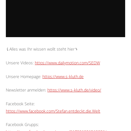
⤹Alles was Ihr wissen wollt steht hier⤵︎
Unsere Videos:
https://www.dailymotion.com/SEDW
Unsere Homepage:
https://www.s-kluth.de
Newsletter anmelden:
https://www.s-kluth.de/video/
Facebook Seite:
https://www.facebook.com/Stefan.entdeckt.die.Welt
Facebook Grupps: