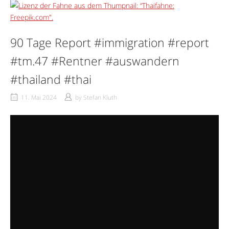
90 Tage Report #immigration #report
#tm.47 #Rentner #auswandern
#thailand #thai
11. Mai 2024
by
Stefan Kluth