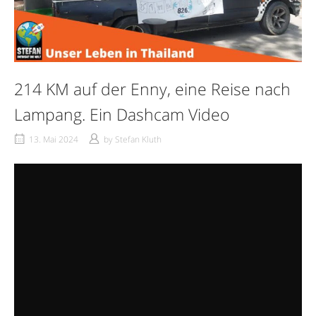
214 KM auf der Enny, eine Reise nach
Lampang. Ein Dashcam Video
13. Mai 2024
by
Stefan Kluth