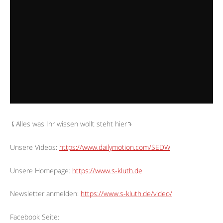
⤹Alles was Ihr wissen wollt steht hier⤵︎
Unsere Videos:
https://www.dailymotion.com/SEDW
Unsere Homepage:
https://www.s-kluth.de
Newsletter anmelden:
https://www.s-kluth.de/video/
Facebook Seite: