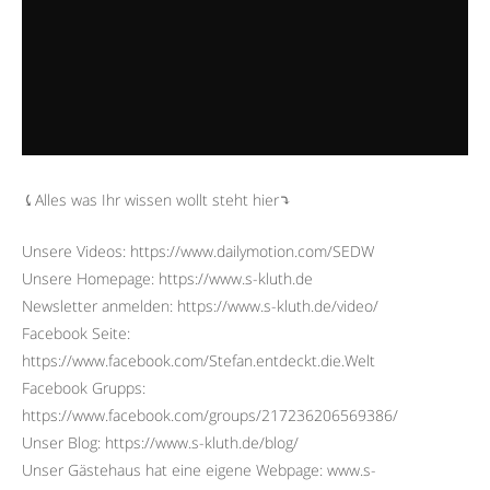
⤹Alles was Ihr wissen wollt steht hier⤵︎
Unsere Videos: https://www.dailymotion.com/SEDW
Unsere Homepage: https://www.s-kluth.de
Newsletter anmelden: https://www.s-kluth.de/video/
Facebook Seite:
https://www.facebook.com/Stefan.entdeckt.die.Welt
Facebook Grupps:
https://www.facebook.com/groups/217236206569386/
Unser Blog: https://www.s-kluth.de/blog/
Unser Gästehaus hat eine eigene Webpage: www.s-