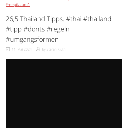
26,5 Thailand Tipps. #thai #thailand
#tipp #donts #regeln
#umgangsformen
11. Mai 2024
by
Stefan Kluth