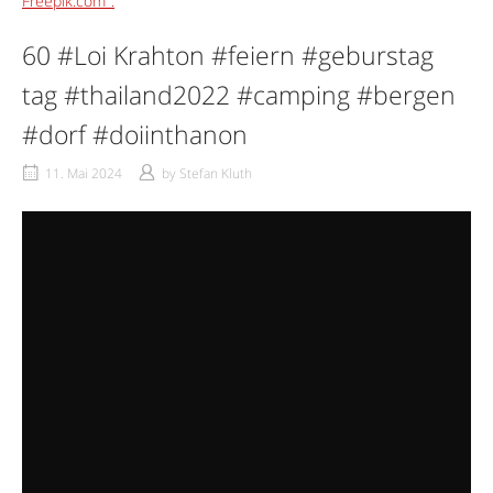
60 #Loi Krahton #feiern #geburstag
tag #thailand2022 #camping #bergen
#dorf #doiinthanon
11. Mai 2024
by
Stefan Kluth