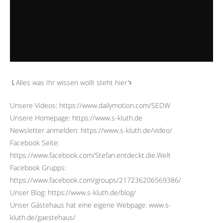
⤹Alles was Ihr wissen wollt steht hier⤵︎
Unsere Videos: https://www.dailymotion.com/SEDW
Unsere Homepage: https://www.s-kluth.de
Newsletter anmelden: https://www.s-kluth.de/video/
Facebook Seite:
https://www.facebook.com/Stefan.entdeckt.die.Welt
Facebook Grupps:
https://www.facebook.com/groups/217236206569386/
Unser Blog: https://www.s-kluth.de/blog/
Unser Gästehaus hat eine eigene Webpage: www.s-
kluth.de/gaestehaus/