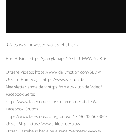
⤹Alles was Ihr wissen wollt steht hier⤵︎
Bon Hillside: https://goo.gl/maps/dYZLijRuHWWRkUKT6
Unsere Videos: https://www.dailymotion.com/SEDW
Unsere Homepage: https://www.s-kluth.de
Newsletter anmelden: https://www.s-kluth.de/video/
Facebook Seite:
https://www.facebook.com/Stefan.entdeckt.die.Welt
Facebook Grupps:
https://www.facebook.com/groups/217236206569386/
Unser Blog: https://www.s-kluth.de/blog/
Unser Gästehaus hat eine eigene Webpage: www.s-