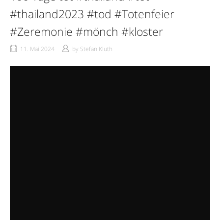
#thailand2023 #tod #Totenfeier
#Zeremonie #mönch #kloster
11. Mai 2024
by
Stefan Kluth