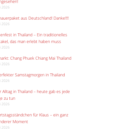
angesehen!
li 2026
auerpaket aus Deutschland! Danke!!!!
li 2026
enfest in Thailand – Ein traditionelles
akel, das man erlebt haben muss
li 2026
arkt: Chang Phuek Chiang Mai Thailand
li 2026
erfekter Samstagmorgen in Thailand
li 2026
 Alltag in Thailand – heute gab es jede
e zu tun
li 2026
tstagsständchen für Klaus – ein ganz
nderer Moment
li 2026