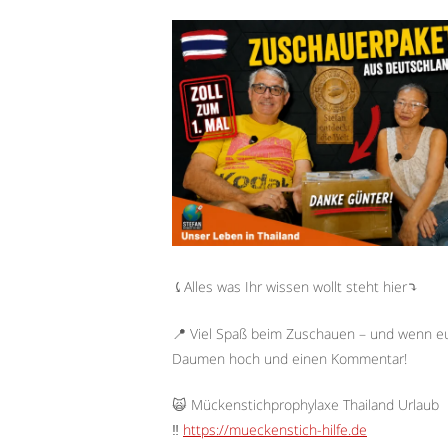
⤹Alles was Ihr wissen wollt steht hier⤵︎
📍 Viel Spaß beim Zuschauen – und wenn euc
Daumen hoch und einen Kommentar!
🙀 Mückenstichprophylaxe Thailand Urlaub
‼️
https://mueckenstich-hilfe.de