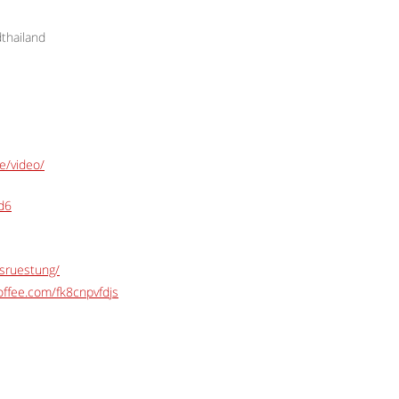
thailand
e/video/
Ed6
usruestung/
ffee.com/fk8cnpvfdjs