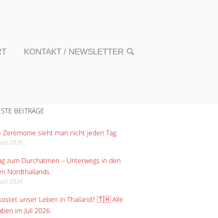
RT
KONTAKT / NEWSLETTER
OPEN
SEARCH
BAR
STE BEITRÄGE
 Zeremonie sieht man nicht jeden Tag
gust 2026
Tag zum Durchatmen – Unterwegs in den
n Nordthailands
gust 2026
ostet unser Leben in Thailand? 🇹🇭 Alle
ben im Juli 2026