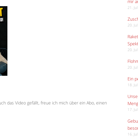
mir 
21. Ju
Zusch
20. Ju
Raket
Spekt
20. Ju
Flohm
20. Ju
Ein p
18. Ju
Unser
h das Video gefällt, freue ich mich über ein Abo, einen
Meng
17. Ju
Gebur
beso
16. Ju