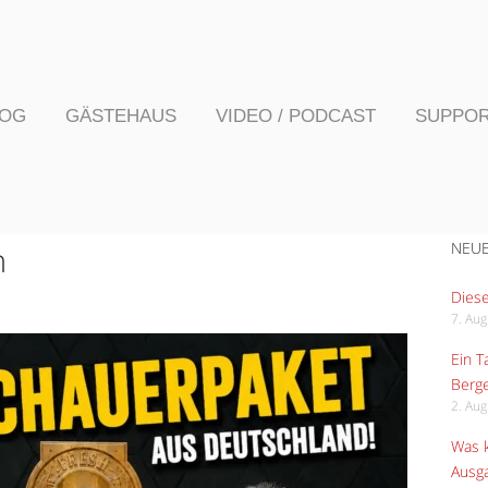
LOG
GÄSTEHAUS
VIDEO / PODCAST
SUPPO
NEUE
n
Diese
7. Au
Ein 
Berge
2. Au
Was k
Ausga