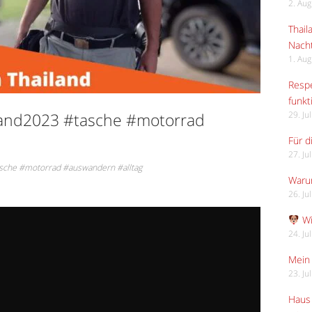
2. Au
Thail
Nach
1. Au
Respe
funkt
land2023 #tasche #motorrad
29. Ju
Für d
27. Ju
sche #motorrad #auswandern #alltag
Waru
26. Ju
Wi
24. Ju
Mein 
23. Ju
Haus 