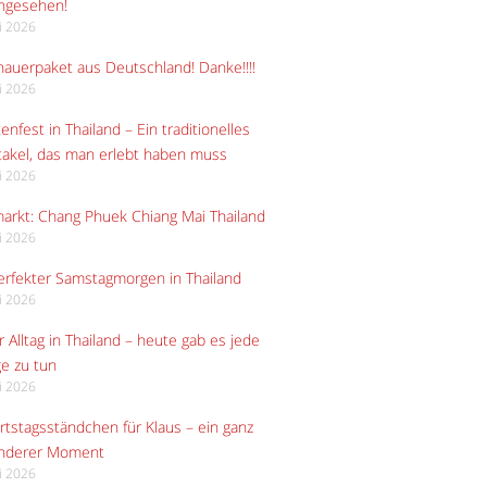
angesehen!
li 2026
auerpaket aus Deutschland! Danke!!!!
li 2026
enfest in Thailand – Ein traditionelles
akel, das man erlebt haben muss
li 2026
arkt: Chang Phuek Chiang Mai Thailand
li 2026
erfekter Samstagmorgen in Thailand
li 2026
 Alltag in Thailand – heute gab es jede
e zu tun
li 2026
tstagsständchen für Klaus – ein ganz
nderer Moment
li 2026