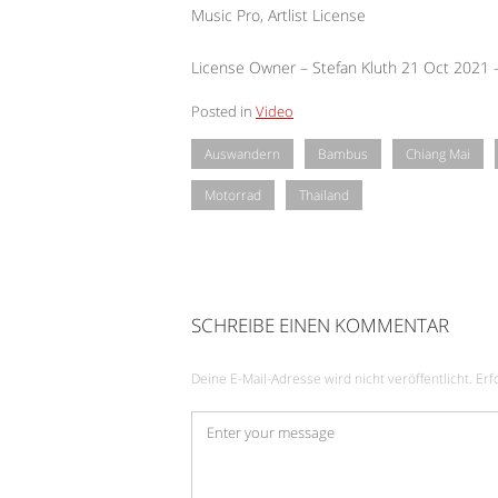
Music Pro, Artlist License
License Owner – Stefan Kluth 21 Oct 2021
Posted in
Video
Auswandern
Bambus
Chiang Mai
Motorrad
Thailand
SCHREIBE EINEN KOMMENTAR
Deine E-Mail-Adresse wird nicht veröffentlicht.
Erf
Kommentar
*