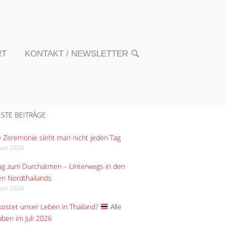
RT
KONTAKT / NEWSLETTER
OPEN
SEARCH
BAR
STE BEITRÄGE
 Zeremonie sieht man nicht jeden Tag
gust 2026
Tag zum Durchatmen – Unterwegs in den
n Nordthailands
gust 2026
ostet unser Leben in Thailand?
Alle
ben im Juli 2026