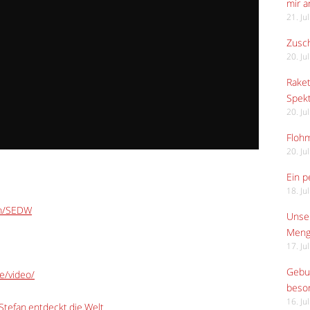
mir 
21. Ju
Zusch
20. Ju
Raket
Spekt
20. Ju
Flohm
20. Ju
Ein p
18. Ju
om/SEDW
Unser
Meng
17. Ju
Gebur
e/video/
beso
16. Ju
tefan.entdeckt.die.Welt