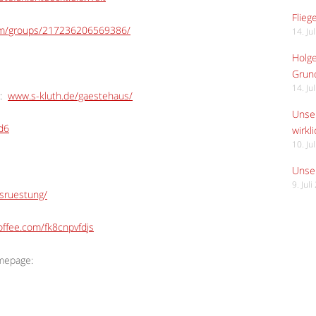
Flieg
om/groups/217236206569386/
14. Ju
Holge
Grund
14. Ju
:
www.s-kluth.de/gaestehaus/
Unser
Ed6
wirkli
10. Ju
Unser
9. Jul
usruestung/
ffee.com/fk8cnpvfdjs
omepage: