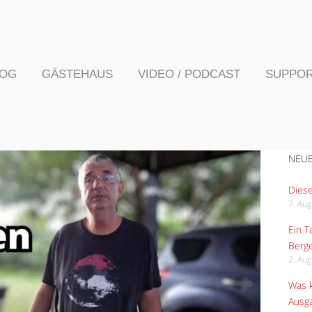
LOG
GÄSTEHAUS
VIDEO / PODCAST
SUPPO
NEUE
Diese
7. Au
Ein 
Berge
2. Au
Was k
Ausga