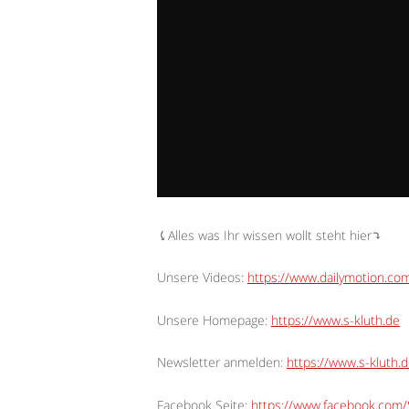
⤹Alles was Ihr wissen wollt steht hier⤵︎
Unsere Videos:
https://www.dailymotion.c
Unsere Homepage:
https://www.s-kluth.de
Newsletter anmelden:
https://www.s-kluth.d
Facebook Seite:
https://www.facebook.com/S