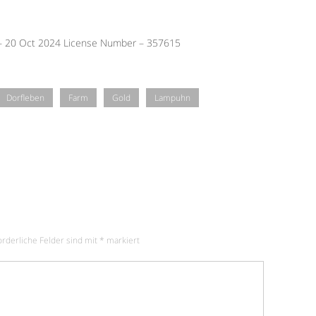
 – 20 Oct 2024 License Number – 357615
Dorfleben
Farm
Gold
Lampuhn
orderliche Felder sind mit
*
markiert