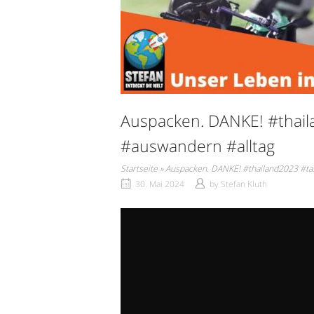
Auspacken. DANKE! #thai
#auswandern #alltag
Startseite
»
Auspacken. DANKE! #thailand2023 #ta
30. Mai 2024
by
Stefan Kluth