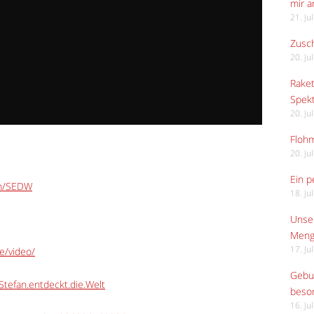
mir 
21. Ju
Zusch
20. Ju
Raket
Spekt
20. Ju
Flohm
20. Ju
Ein p
om/SEDW
18. Ju
Unser
Meng
17. Ju
e/video/
Gebur
tefan.entdeckt.die.Welt
beso
16. Ju