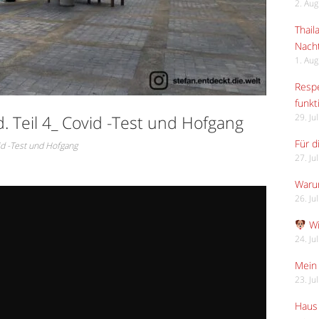
2. Au
Thail
Nach
1. Au
Respe
funkt
 Teil 4_ Covid -Test und Hofgang
29. Ju
Für d
id -Test und Hofgang
27. Ju
Waru
26. Ju
Wi
24. Ju
Mein 
23. Ju
Haus 