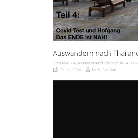
Auswandern nach Thailand.
Startseite
»
Auswandern nach Thailand. Teil 4_ Cov
30. Mai 2024
by
Stefan Kluth