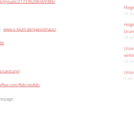
om/groups/217236206569386/
Flieg
14. Ju
Holge
:
www.s-kluth.de/gaestehaus/
Grund
14. Ju
Ed6
Unser
wirkli
10. Ju
usruestung/
Unser
9. Jul
ffee.com/fk8cnpvfdjs
omepage: