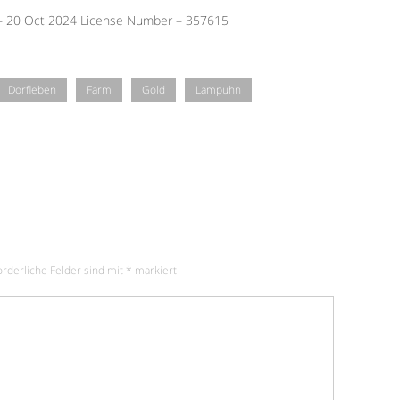
 – 20 Oct 2024 License Number – 357615
Dorfleben
Farm
Gold
Lampuhn
orderliche Felder sind mit
*
markiert