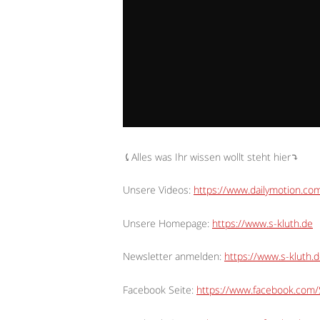
⤹Alles was Ihr wissen wollt steht hier⤵︎
Unsere Videos:
https://www.dailymotion.c
Unsere Homepage:
https://www.s-kluth.de
Newsletter anmelden:
https://www.s-kluth.d
Facebook Seite:
https://www.facebook.com/S