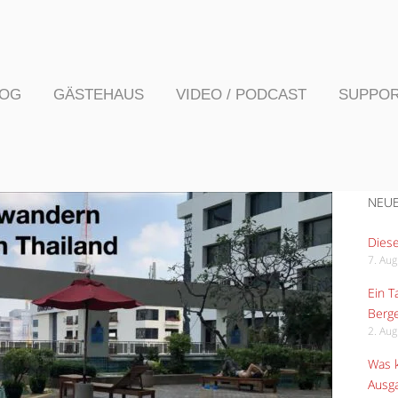
LOG
GÄSTEHAUS
VIDEO / PODCAST
SUPPO
NEUE
Diese
7. Au
Ein 
Berge
2. Au
Was k
Ausga