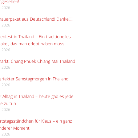
angesehen!
li 2026
auerpaket aus Deutschland! Danke!!!!
li 2026
enfest in Thailand – Ein traditionelles
akel, das man erlebt haben muss
li 2026
arkt: Chang Phuek Chiang Mai Thailand
li 2026
erfekter Samstagmorgen in Thailand
li 2026
 Alltag in Thailand – heute gab es jede
e zu tun
li 2026
tstagsständchen für Klaus – ein ganz
nderer Moment
li 2026