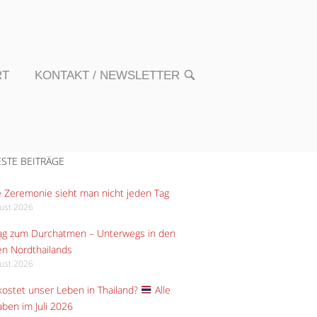
RT
KONTAKT / NEWSLETTER
OPEN
SEARCH
BAR
STE BEITRÄGE
 Zeremonie sieht man nicht jeden Tag
gust 2026
Tag zum Durchatmen – Unterwegs in den
n Nordthailands
gust 2026
ostet unser Leben in Thailand?
Alle
ben im Juli 2026