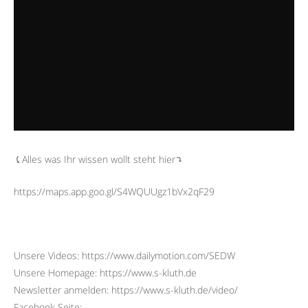
⤹Alles was Ihr wissen wollt steht hier⤵︎
https://maps.app.goo.gl/S4WQUUgz1bVx2qF29
Unsere Videos: https://www.dailymotion.com/SEDW
Unsere Homepage: https://www.s-kluth.de
Newsletter anmelden: https://www.s-kluth.de/video/
Facebook Seite: