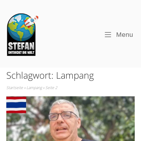
Skip
to
Home
content
M
Menu
Schlagwort:
Lampang
Startseite
»
Lampang
»
Seite 2