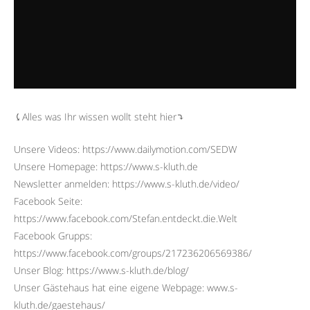
⤹Alles was Ihr wissen wollt steht hier⤵︎
Unsere Videos: https://www.dailymotion.com/SEDW
Unsere Homepage: https://www.s-kluth.de
Newsletter anmelden: https://www.s-kluth.de/video/
Facebook Seite:
https://www.facebook.com/Stefan.entdeckt.die.Welt
Facebook Grupps:
https://www.facebook.com/groups/217236206569386/
Unser Blog: https://www.s-kluth.de/blog/
Unser Gästehaus hat eine eigene Webpage: www.s-
kluth.de/gaestehaus/