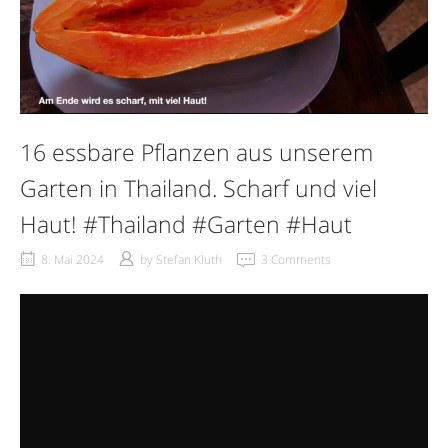
16 essbare Pflanzen aus unserem
Garten in Thailand. Scharf und viel
Haut! #Thailand #Garten #Haut
8. Mai 2024
by
Stefan Kluth
3 Comments