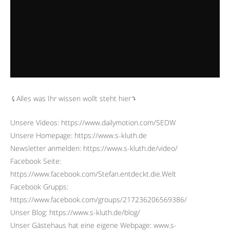
⤹Alles was Ihr wissen wollt steht hier⤵︎
Unsere Videos: https://www.dailymotion.com/SEDW
Unsere Homepage: https://www.s-kluth.de
Newsletter anmelden: https://www.s-kluth.de/video/
Facebook Seite:
https://www.facebook.com/Stefan.entdeckt.die.Welt
Facebook Grupps:
https://www.facebook.com/groups/217236206569386/
Unser Blog: https://www.s-kluth.de/blog/
Unser Gästehaus hat eine eigene Webpage: www.s-