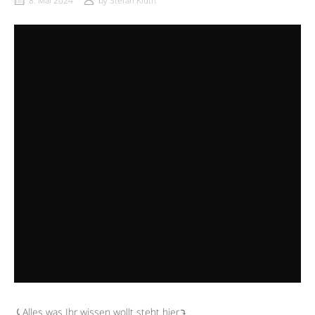
8. Mai 2024
by
Stefan Kluth
⤹Alles was Ihr wissen wollt steht hier⤵︎