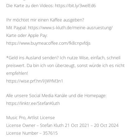
Die Karte zu den Videos: https://bit.ly/3welEd6
Ihr möchtet mir einen Kaffee ausgeben?
Mit Paypal: https://www.s-kluth.de/meine-ausruestung/
Karte oder Apple Pay:
https://www.buymeacoffee.com/fk8cnpvfdjs
*Geld ins Ausland senden? Ich nutze Wise, einfach, schnell
preiswert. Da bin ich von überzeugt, sonst würde ich es nicht
empfehlen!
https://wise.prf.hn/l/jWYM3n1
Alle unsere Social Media Kanäle und die Homepage:
https://linktr.ee/StefanKluth
Music Pro, Artlist License
License Owner – Stefan Kluth 21 Oct 2021 – 20 Oct 2024
License Number – 357615