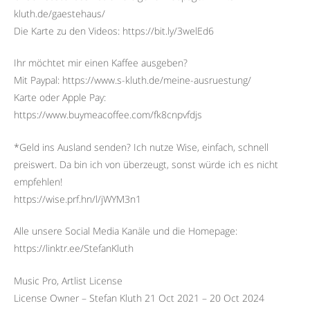
kluth.de/gaestehaus/
Die Karte zu den Videos: https://bit.ly/3welEd6
Ihr möchtet mir einen Kaffee ausgeben?
Mit Paypal: https://www.s-kluth.de/meine-ausruestung/
Karte oder Apple Pay:
https://www.buymeacoffee.com/fk8cnpvfdjs
*Geld ins Ausland senden? Ich nutze Wise, einfach, schnell
preiswert. Da bin ich von überzeugt, sonst würde ich es nicht
empfehlen!
https://wise.prf.hn/l/jWYM3n1
Alle unsere Social Media Kanäle und die Homepage:
https://linktr.ee/StefanKluth
Music Pro, Artlist License
License Owner – Stefan Kluth 21 Oct 2021 – 20 Oct 2024