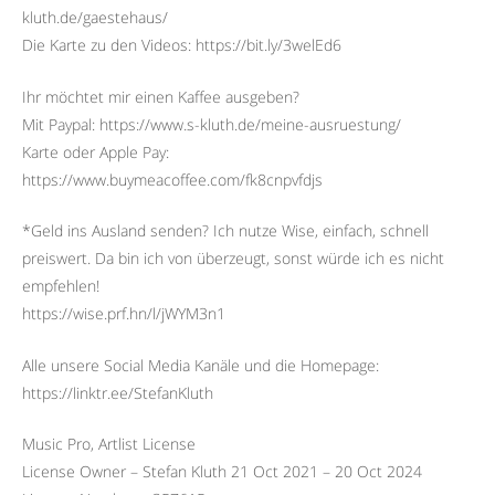
kluth.de/gaestehaus/
Die Karte zu den Videos: https://bit.ly/3welEd6
Ihr möchtet mir einen Kaffee ausgeben?
Mit Paypal: https://www.s-kluth.de/meine-ausruestung/
Karte oder Apple Pay:
https://www.buymeacoffee.com/fk8cnpvfdjs
*Geld ins Ausland senden? Ich nutze Wise, einfach, schnell
preiswert. Da bin ich von überzeugt, sonst würde ich es nicht
empfehlen!
https://wise.prf.hn/l/jWYM3n1
Alle unsere Social Media Kanäle und die Homepage:
https://linktr.ee/StefanKluth
Music Pro, Artlist License
License Owner – Stefan Kluth 21 Oct 2021 – 20 Oct 2024