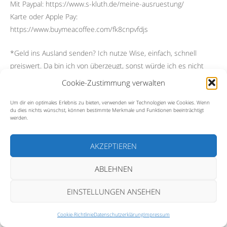
Mit Paypal: https://www.s-kluth.de/meine-ausruestung/
Karte oder Apple Pay:
https://www.buymeacoffee.com/fk8cnpvfdjs
*Geld ins Ausland senden? Ich nutze Wise, einfach, schnell
preiswert. Da bin ich von überzeugt, sonst würde ich es nicht
empfehlen!
Cookie-Zustimmung verwalten
https://wise.prf.hn/l/jWYM3n1
Um dir ein optimales Erlebnis zu bieten, verwenden wir Technologien wie Cookies. Wenn
du dies nichts wünschst, können bestimmte Merkmale und Funktionen beeinträchtigt
Alle unsere Social Media Kanäle und die Homepage:
werden.
https://linktr.ee/StefanKluth
AKZEPTIEREN
Music Pro, Artlist License
License Owner – Stefan Kluth 21 Oct 2021 – 20 Oct 2024
ABLEHNEN
License Number – 357615
EINSTELLUNGEN ANSEHEN
Cookie-Richtlinie
Datenschutzerklärung
Impressum