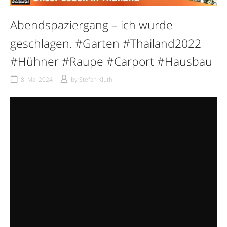
Abendspaziergang – ich wurde
geschlagen. #Garten #Thailand2022
#Hühner #Raupe #Carport #Hausbau
8. Mai 2024
by
Stefan Kluth