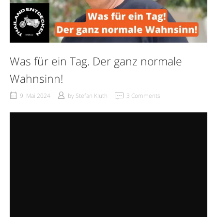
Was für ein Tag. Der ganz normale
Wahnsinn!
9. Mai 2024
by
Stefan Kluth
3 Comments