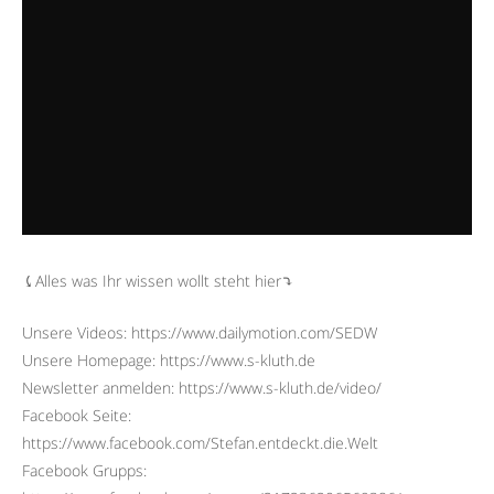
⤹Alles was Ihr wissen wollt steht hier⤵︎
Unsere Videos: https://www.dailymotion.com/SEDW
Unsere Homepage: https://www.s-kluth.de
Newsletter anmelden: https://www.s-kluth.de/video/
Facebook Seite:
https://www.facebook.com/Stefan.entdeckt.die.Welt
Facebook Grupps: