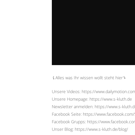
⤹Alles was Ihr wissen wollt steht hier⤵︎
Unsere Videos: https://www.dailymotion.c
Unsere Homepage: https://www.s-kluth.de
Newsletter anmelden: https://www.s-kluth.d
Facebook Seite: https://www.facebook.com/S
Facebook Grupps: https://www.facebook.
Unser Blog: https://www.s-kluth.de/blog/