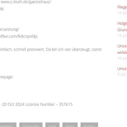
 www.s-kluth.de/gaestehaus/
Flieg
Ed6
14. Ju
Holge
usruestung/
Grund
14. Ju
offee.com/fk8cnpvfdjs
Unser
infach, schnell preiswert. Da bin ich von überzeugt, sonst
wirkli
10. Ju
Unser
9. Jul
omepage:
 – 20 Oct 2024 License Number – 357615
wandern
Chiang Mai
Geld
heinz
Kosten