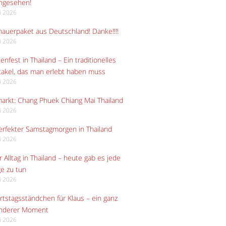
angesehen!
li 2026
auerpaket aus Deutschland! Danke!!!!
li 2026
enfest in Thailand – Ein traditionelles
akel, das man erlebt haben muss
li 2026
arkt: Chang Phuek Chiang Mai Thailand
li 2026
erfekter Samstagmorgen in Thailand
li 2026
 Alltag in Thailand – heute gab es jede
e zu tun
li 2026
tstagsständchen für Klaus – ein ganz
nderer Moment
li 2026