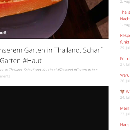
2. Au
Thail
Nach
1. Au
Respe
funkt
nserem Garten in Thailand. Scharf
29. Ju
 #Garten #Haut
Für d
27. Ju
n in Thailand. Scharf und viel Haut! #Thailand #Garten #Haut
Waru
ments
26. Ju
Wi
24. Ju
Mein 
23. Ju
Haus 