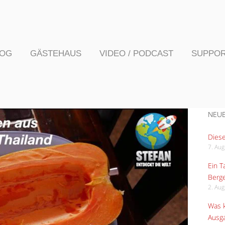
LOG
GÄSTEHAUS
VIDEO / PODCAST
SUPPO
NEUE
Diese
7. Au
Ein 
Berge
2. Au
Was k
Ausga