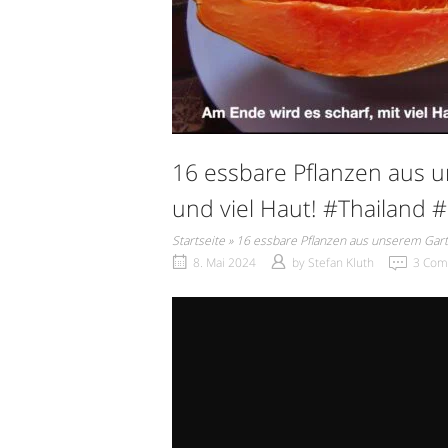
16 essbare Pflanzen aus u
und viel Haut! #Thailand
Startseite
»
16 essbare Pflanzen aus unserem Garte
8. Mai 2024
by
Stefan Kluth
3 Com