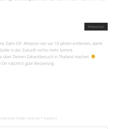
Antworten
ine Zahn-OP. Altlasten von vor 10 Jahren entfernen, damit
Stelle in der Zukunft nichts mehr kommt.
deo über Deinen Zaharztbesuch in Thailand machen.
h Dir natürlich gute Besserung.
orderliche Felder sind mit
*
markiert