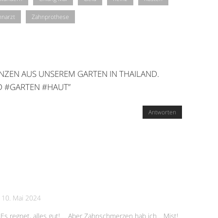
hnarzt
Zahnprothese
ANZEN AUS UNSEREM GARTEN IN THAILAND.
ND #GARTEN #HAUT
”
Antworten
-
10. Mai 2024
Es regnet, alles gut!…. Aber Zahnschmerzen hab ich… Mist!