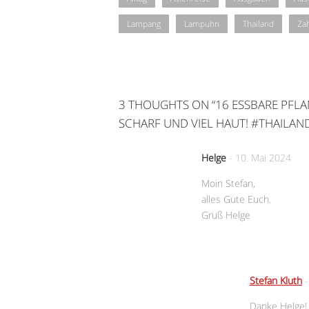
Lampang
Lampuhn
Thailand
Za
3 THOUGHTS ON “
16 ESSBARE PFL
SCHARF UND VIEL HAUT! #THAILA
Helge
-
10. Mai 2024
Moin Stefan,
alles Gute Euch.
Gruß Helge
Stefan Kluth
Danke Helge! 