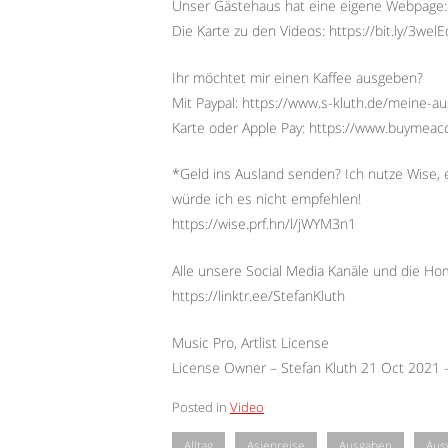
Unser Gästehaus hat eine eigene Webpage:
Die Karte zu den Videos: https://bit.ly/3wel
Ihr möchtet mir einen Kaffee ausgeben?
Mit Paypal: https://www.s-kluth.de/meine-a
Karte oder Apple Pay: https://www.buymeac
*Geld ins Ausland senden? Ich nutze Wise, e
würde ich es nicht empfehlen!
https://wise.prf.hn/l/jWYM3n1
Alle unsere Social Media Kanäle und die H
https://linktr.ee/StefanKluth
Music Pro, Artlist License
License Owner – Stefan Kluth 21 Oct 2021
Posted in
Video
Alltag
Asienreise
Ausgaben
Aus