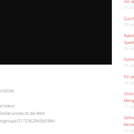
mir 
21. Ju
Zusch
20. Ju
Raket
Spekt
20. Ju
Flohm
20. Ju
Ein p
18. Ju
om/SEDW
Unser
Meng
e/video/
17. Ju
tefan.entdeckt.die.Welt
Gebur
com/groups/217236206569386/
beso
16. Ju