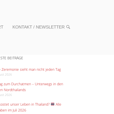
RT
KONTAKT / NEWSLETTER
OPEN
SEARCH
BAR
STE BEITRÄGE
 Zeremonie sieht man nicht jeden Tag
gust 2026
Tag zum Durchatmen – Unterwegs in den
n Nordthailands
gust 2026
ostet unser Leben in Thailand?
Alle
ben im Juli 2026