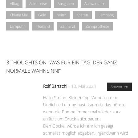
Alltag
Asienreise
Ausgaben
Auswandern
Chiang Mai
Geld
heinz
Kosten
Lampang
Lampuhn
Thailand
Zahnarzt
Zahnprothese
3 THOUGHTS ON “
WAS FÜR EIN TAG. DER GANZ
NORMALE WAHNSINN!
”
Rolf Bärtschi
-
10. Mai 2024
Antworten
Hallo Stefan. Kleiner Typ. Wenn du eine
Undichte Leitung hast, kann du das hören,
wenn die Pumpe immer mal wieder kurz
anläuft um Druck aufzubauen.
Den Gockel würde ich ehrlich gesagt
schnellst möglich abgeben. Irgendwann wird