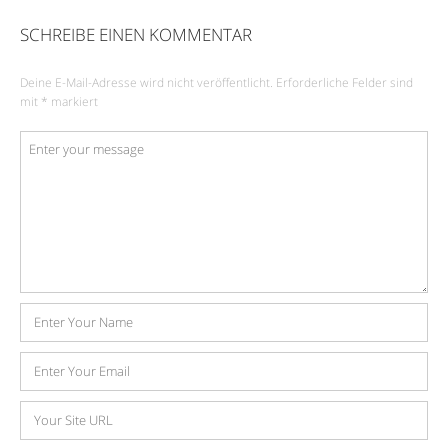
SCHREIBE EINEN KOMMENTAR
Deine E-Mail-Adresse wird nicht veröffentlicht.
Erforderliche Felder sind
mit
*
markiert
Kommentar
*
Name
E-
Mail-
Adresse
Website