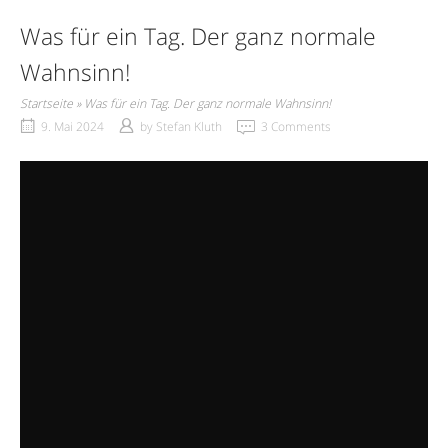
Was für ein Tag. Der ganz normale
Wahnsinn!
Startseite
»
Was für ein Tag. Der ganz normale Wahnsinn!
9. Mai 2024
by
Stefan Kluth
3 Comments