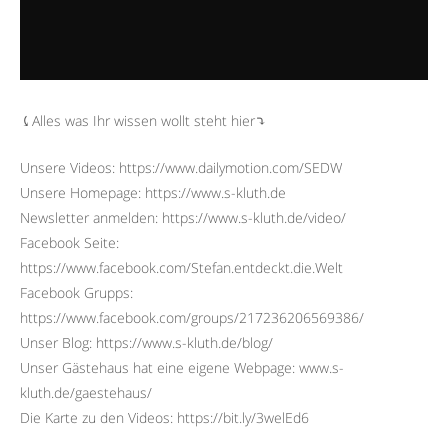
⤹Alles was Ihr wissen wollt steht hier⤵︎
Unsere Videos: https://www.dailymotion.com/SEDW
Unsere Homepage: https://www.s-kluth.de
Newsletter anmelden: https://www.s-kluth.de/video/
Facebook Seite:
https://www.facebook.com/Stefan.entdeckt.die.Welt
Facebook Grupps:
https://www.facebook.com/groups/217236206569386/
Unser Blog: https://www.s-kluth.de/blog/
Unser Gästehaus hat eine eigene Webpage: www.s-
kluth.de/gaestehaus/
Die Karte zu den Videos: https://bit.ly/3welEd6