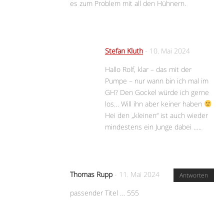
es zum Problem mit all den Hühnern.
Stefan Kluth
-
10. Mai 2024
Hallo Rolf, klar – das mit der
Pumpe – nur wann bin ich mal im
GH? Den Gockel würde ich gerne
los… Will ihn aber keiner haben
Hei den „kleinen“ ist auch wieder
mindestens ein Junge dabei …..
Thomas Rupp
-
11. Mai 2024
Antworten
passender Titel … 555