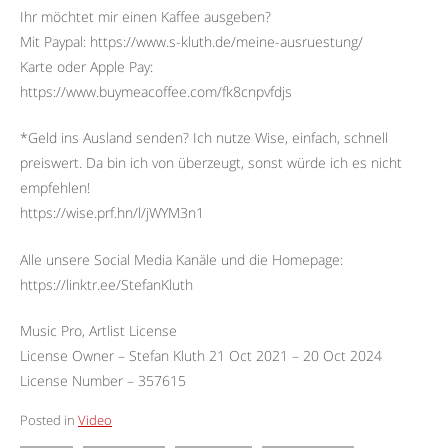
Ihr möchtet mir einen Kaffee ausgeben?
Mit Paypal: https://www.s-kluth.de/meine-ausruestung/
Karte oder Apple Pay:
https://www.buymeacoffee.com/fk8cnpvfdjs
*Geld ins Ausland senden? Ich nutze Wise, einfach, schnell
preiswert. Da bin ich von überzeugt, sonst würde ich es nicht
empfehlen!
https://wise.prf.hn/l/jWYM3n1
Alle unsere Social Media Kanäle und die Homepage:
https://linktr.ee/StefanKluth
Music Pro, Artlist License
License Owner – Stefan Kluth 21 Oct 2021 – 20 Oct 2024
License Number – 357615
Posted in
Video