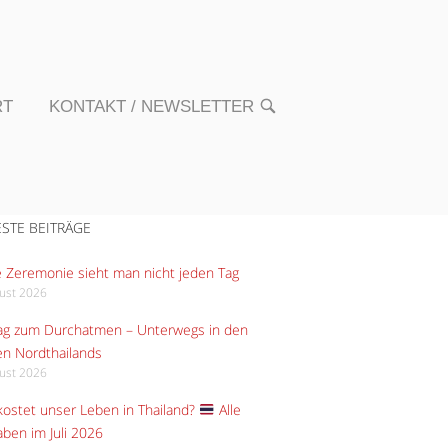
RT
KONTAKT / NEWSLETTER
OPEN
SEARCH
BAR
STE BEITRÄGE
 Zeremonie sieht man nicht jeden Tag
gust 2026
Tag zum Durchatmen – Unterwegs in den
n Nordthailands
gust 2026
ostet unser Leben in Thailand?
Alle
ben im Juli 2026