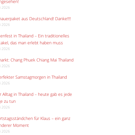
angesehen!
li 2026
auerpaket aus Deutschland! Danke!!!!
li 2026
enfest in Thailand – Ein traditionelles
akel, das man erlebt haben muss
li 2026
arkt: Chang Phuek Chiang Mai Thailand
li 2026
erfekter Samstagmorgen in Thailand
li 2026
 Alltag in Thailand – heute gab es jede
e zu tun
li 2026
tstagsständchen für Klaus – ein ganz
nderer Moment
li 2026