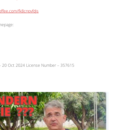
ffee.com/fk8cnpvfdjs
omepage:
 – 20 Oct 2024 License Number – 357615