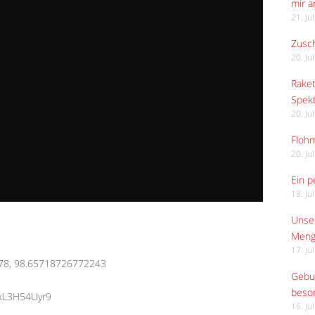
mir 
21. Ju
Zusch
20. Ju
Raket
Spekt
20. Ju
Flohm
20. Ju
Ein p
18. Ju
Unser
Meng
17. Ju
878, 98.65718726772243
Gebur
beso
exL3H54Uyr9
16. Ju