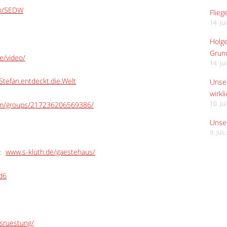
om/SEDW
Flieg
14. Ju
Holge
Grund
e/video/
14. Ju
tefan.entdeckt.die.Welt
Unser
wirkli
om/groups/217236206569386/
10. Ju
Unser
9. Jul
:
www.s-kluth.de/gaestehaus/
Ed6
usruestung/