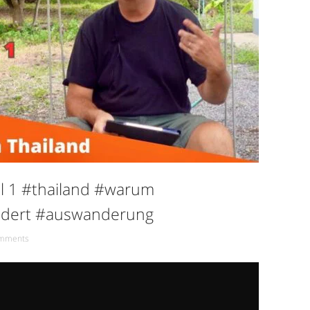
il 1 #thailand #warum
ndert #auswanderung
mments