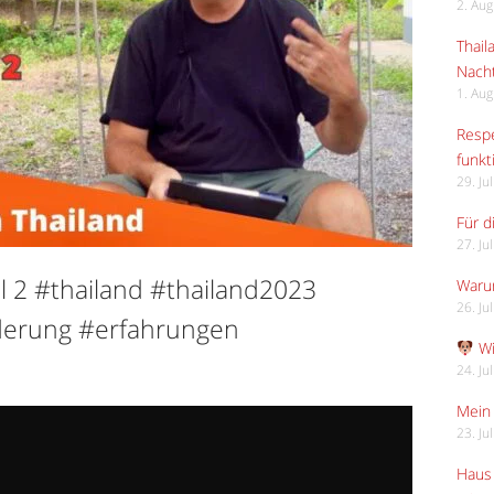
2. Au
Thail
Nach
1. Au
Respe
funkt
29. Ju
Für d
27. Ju
l 2 #thailand #thailand2023
Waru
26. Ju
erung #erfahrungen
Wi
24. Ju
Mein 
23. Ju
Haus 