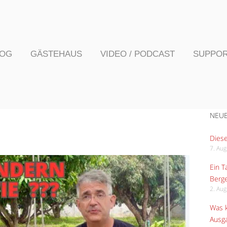
LOG
GÄSTEHAUS
VIDEO / PODCAST
SUPPO
NEUE
Diese
7. Au
Ein 
Berge
2. Au
Was k
Ausga