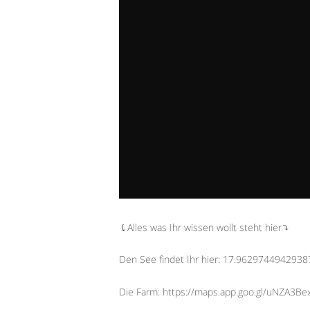
⤹Alles was Ihr wissen wollt steht hier⤵︎
Den See findet Ihr hier: 17.962974494293
Die Farm: https://maps.app.goo.gl/uNZA3B