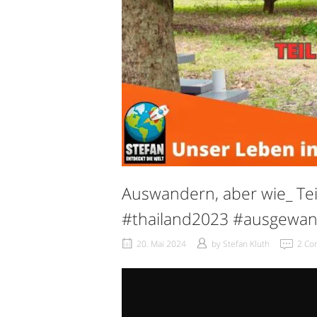
Auswandern, aber wie_ Te
#thailand2023 #ausgewa
20. Mai 2024
by
Stefan Kluth
2 Co