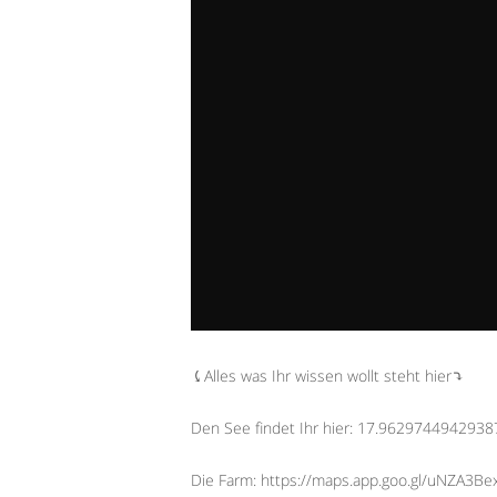
⤹Alles was Ihr wissen wollt steht hier⤵︎
Den See findet Ihr hier: 17.962974494293
Die Farm: https://maps.app.goo.gl/uNZA3B