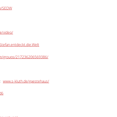
om/SEDW
e/video/
tefan.entdeckt.die.Welt
om/groups/217236206569386/
:
www.s-kluth.de/gaestehaus/
Ed6