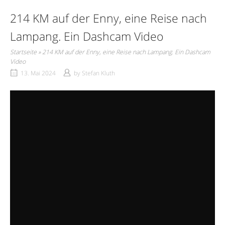
214 KM auf der Enny, eine Reise nach
Lampang. Ein Dashcam Video
Startseite
»
214 KM auf der Enny, eine Reise nach Lampang. Ein Dashcam
Video
13. Mai 2024
by
Stefan Kluth