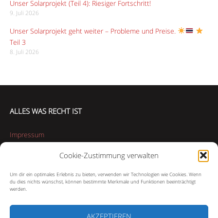
Unser Solarprojekt (Teil 4): Riesiger Fortschritt!
9. Juli 2026
Unser Solarprojekt geht weiter – Probleme und Preise.
Teil 3
8. Juli 2026
ALLES WAS RECHT IST
Impressum
Cookie-Zustimmung verwalten
Datenschutzerklärung
Um dir ein optimales Erlebnis zu bieten, verwenden wir Technologien wie Cookies. Wenn
Cookie-Richtlinie (EU)
du dies nichts wünschst, können bestimmte Merkmale und Funktionen beeinträchtigt
werden.
AKZEPTIEREN