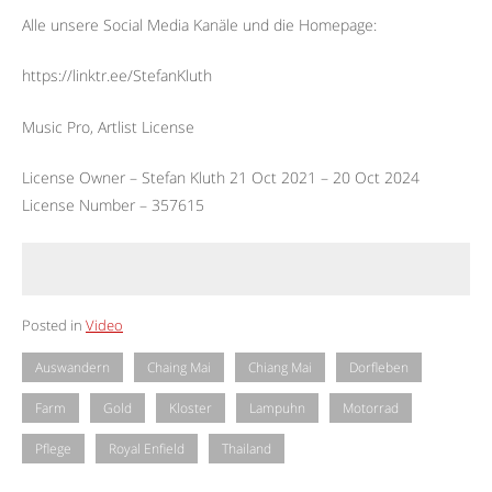
Alle unsere Social Media Kanäle und die Homepage:
https://linktr.ee/StefanKluth
Music Pro, Artlist License
License Owner – Stefan Kluth 21 Oct 2021 – 20 Oct 2024
License Number – 357615
Posted in
Video
Auswandern
Chaing Mai
Chiang Mai
Dorfleben
Farm
Gold
Kloster
Lampuhn
Motorrad
Pflege
Royal Enfield
Thailand