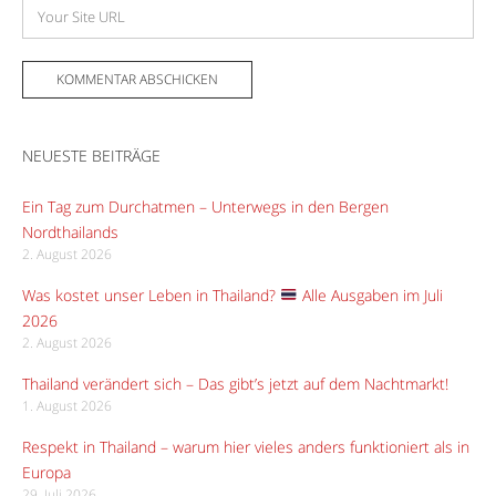
Adresse
Website
NEUESTE BEITRÄGE
Ein Tag zum Durchatmen – Unterwegs in den Bergen
Nordthailands
2. August 2026
Was kostet unser Leben in Thailand?
Alle Ausgaben im Juli
2026
2. August 2026
Thailand verändert sich – Das gibt’s jetzt auf dem Nachtmarkt!
1. August 2026
Respekt in Thailand – warum hier vieles anders funktioniert als in
Europa
29. Juli 2026