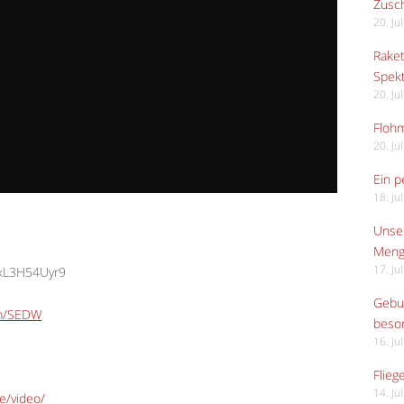
Zusch
20. Ju
Raket
Spekt
20. Ju
Flohm
20. Ju
Ein p
18. Ju
Unser
Meng
17. Ju
exL3H54Uyr9
Gebur
om/SEDW
beso
16. Ju
Flieg
14. Ju
e/video/