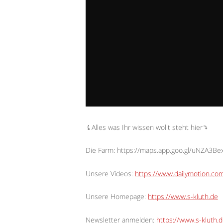
⤹Alles was Ihr wissen wollt steht hier⤵︎
Die Farm: https://maps.app.goo.gl/uNZA3B
Unsere Videos:
https://www.dailymotion.c
Unsere Homepage:
https://www.s-kluth.de
Newsletter anmelden:
https://www.s-kluth.d