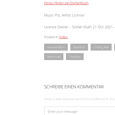
https://linktr.ee/StefanKluth
Music Pro, Artlist License
License Owner – Stefan Kluth 21 Oct 2021
Posted in
Video
Auswandern
Bambus
Chiang Mai
Motorrad
Thailand
SCHREIBE EINEN KOMMENTAR
Deine E-Mail-Adresse wird nicht veröffentlicht.
Erf
Kommentar