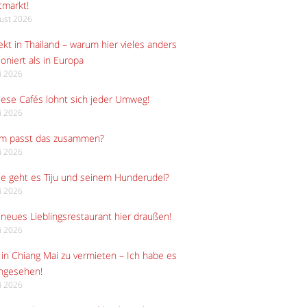
tmarkt!
gust 2026
kt in Thailand – warum hier vieles anders
ioniert als in Europa
li 2026
iese Cafés lohnt sich jeder Umweg!
li 2026
m passt das zusammen?
li 2026
e geht es Tiju und seinem Hunderudel?
li 2026
neues Lieblingsrestaurant hier draußen!
li 2026
in Chiang Mai zu vermieten – Ich habe es
angesehen!
li 2026