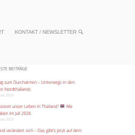
RT
KONTAKT / NEWSLETTER
OPEN
SEARCH
BAR
STE BEITRÄGE
Tag zum Durchatmen – Unterwegs in den
n Nordthailands
gust 2026
ostet unser Leben in Thailand?
Alle
ben im Juli 2026
gust 2026
and verändert sich – Das gibt’s jetzt auf dem