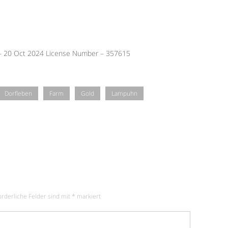
 – 20 Oct 2024 License Number – 357615
Dorfleben
Farm
Gold
Lampuhn
orderliche Felder sind mit
*
markiert