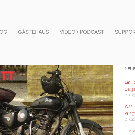
LOG
GÄSTEHAUS
VIDEO / PODCAST
SUPPO
NEUE
Ein 
Berge
2. Au
Was k
Ausga
2. Au
Thail