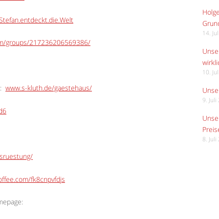
Holge
tefan.entdeckt.die.Welt
Grund
14. Ju
om/groups/217236206569386/
Unser
wirkli
10. Ju
:
www.s-kluth.de/gaestehaus/
Unser
9. Jul
Ed6
Unser
Preis
8. Jul
usruestung/
ffee.com/fk8cnpvfdjs
omepage: