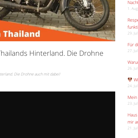
Nach
1. Au
Respe
funkt
29. Ju
Für d
hailands Hinterland. Die Drohne
27. Ju
Waru
26. Ju
terland. Die Drohne auch mit dabei!
Wi
24. Ju
Mein 
23. Ju
Haus 
mir 
21. Ju