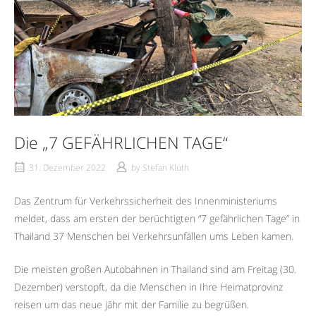
Die „7 GEFÄHRLICHEN TAGE“
31. Dezember 2022
by
Stefan Kluth
Das Zen­trum für Verkehrssicher­heit des Innen­min­is­teri­ums
meldet, dass am ersten der berüchtigten “7 gefährlichen Tage” in
Thai­land 37 Men­schen bei Verkehrsun­fällen ums Leben kamen.
Die meis­ten großen Auto­bah­nen in Thai­land sind am Fre­itag (30.
Dezem­ber) ver­stopft, da die Menschen in Ihre Heimatprovinz
reisen um das neue jähr mit der Familie zu begrüßen.