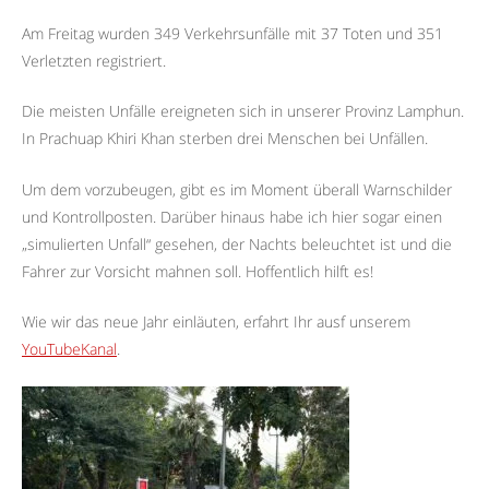
Am Fre­itag wurden 349 Verkehrsun­fälle mit 37 Toten und 351
Ver­let­zten registriert.
Die meis­ten Unfälle ereigneten sich in unserer Prov­inz Lam­phun.
In Pra­chuap Khiri Khan sterben drei Menschen bei Unfällen.
Um dem vorzubeugen, gibt es im Moment überall Warnschilder
und Kontrollposten. Darüber hinaus habe ich hier sogar einen
„simulierten Unfall“ gesehen, der Nachts beleuchtet ist und die
Fahrer zur Vorsicht mahnen soll. Hoffentlich hilft es!
Wie wir das neue Jahr einläuten, erfahrt Ihr ausf unserem
YouTubeKanal
.