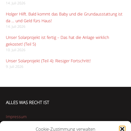
14. Juli 2026
Holger Hilft. Bald kommt das Baby und die Grundausstattung ist
da … und Geld fürs Haus!
14. Juli 2026
Unser Solarprojekt ist fertig – Das hat die Anlage wirklich
gekostet! (Teil 5)
10. Juli 2026
Unser Solarprojekt (Teil 4): Riesiger Fortschritt!
9. Juli 2026
ALLES WAS RECHT IST
Impressum
Cookie-Zustimmung verwalten
Datenschutzerklärung