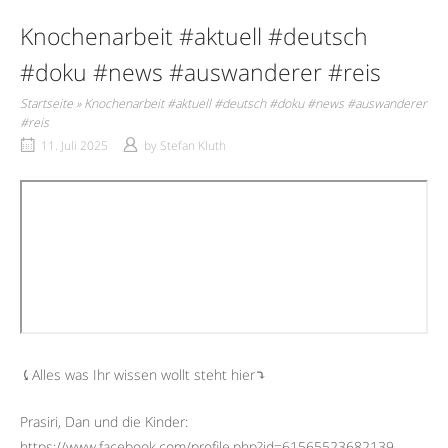
Knochenarbeit #aktuell #deutsch
#doku #news #auswanderer #reis
Startseite
»
Knochenarbeit #aktuell #deutsch #doku #news #auswanderer
#reis
11. Juli 2025
by
Stefan Kluth
⤹Alles was Ihr wissen wollt steht hier⤵︎
Prasiri, Dan und die Kinder:
https://www.facebook.com/profile.php?id=61565523682139