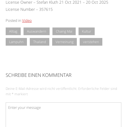
License Owner – Stefan Kluth 21 Oct 2021 – 20 Oct 2025
License Number – 357615
Posted in
Video
Alltag
Auswandern
Chaing Mai
Kultur
Lampuhn
Thailand
Verneinung
verstehen
SCHREIBE EINEN KOMMENTAR
Deine E-Mail-Adresse wird nicht veröffentlicht.
Erforderliche Felder sind
mit
*
markiert
Kommentar
*