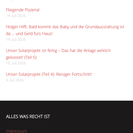
Fliegende Pizzeria!
14. Juli 2026
Holger Hilft. Bald kommt das Baby und die Grundausstattung ist
da … und Geld fürs Haus!
14. Juli 2026
Unser Solarprojekt ist fertig – Das hat die Anlage wirklich
gekostet! (Teil 5)
10. Juli 2026
Unser Solarprojekt (Teil 4): Riesiger Fortschritt!
9. Juli 2026
ALLES WAS RECHT IST
Impressum