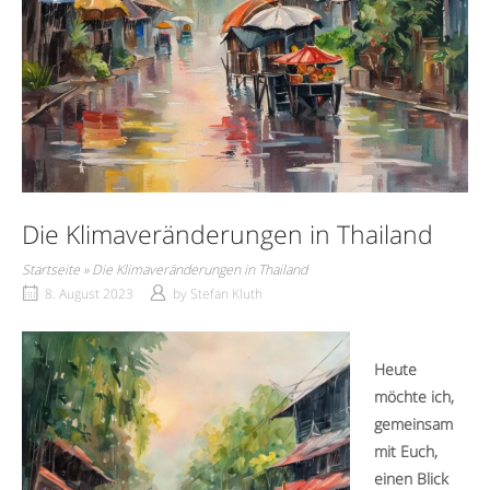
Die Klimaveränderungen in Thailand
Startseite
»
Die Klimaveränderungen in Thailand
8. August 2023
by
Stefan Kluth
Heute
möchte ich,
gemeinsam
mit Euch,
einen Blick