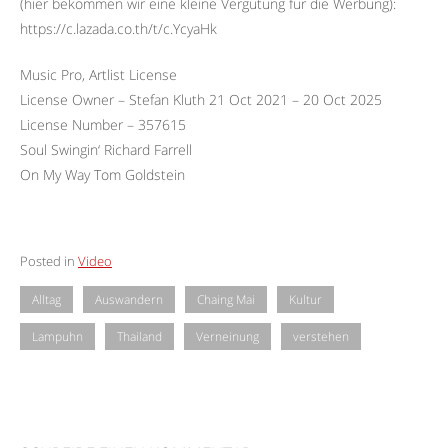
(hier bekommen wir eine kleine Vergütung für die Werbung):
https://c.lazada.co.th/t/c.YcyaHk
Music Pro, Artlist License
License Owner – Stefan Kluth 21 Oct 2021 – 20 Oct 2025
License Number – 357615
Soul Swingin‘ Richard Farrell
On My Way Tom Goldstein
Posted in
Video
Alltag
Auswandern
Chaing Mai
Kultur
Lampuhn
Thailand
Verneinung
verstehen