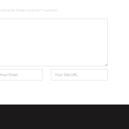
orderliche Felder sind mit
*
markiert
Website
e