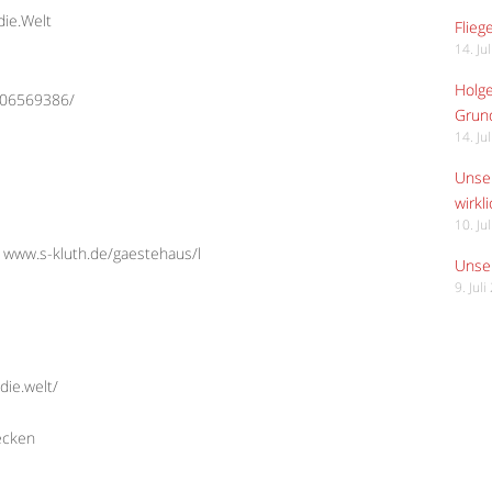
die.Welt
Flieg
14. Ju
Holge
206569386/
Grund
14. Ju
Unser
wirkli
10. Ju
 www.s-kluth.de/gaestehaus/l
Unser
9. Jul
die.welt/
ecken