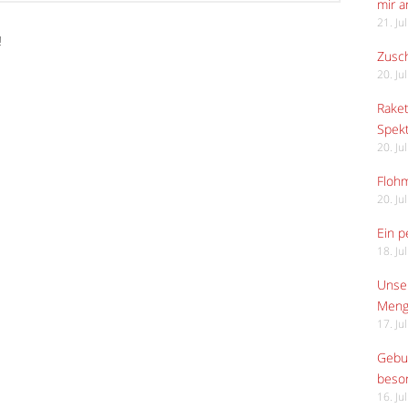
mir 
21. Ju
️
Zusch
20. Ju
Raket
Spekt
20. Ju
Flohm
20. Ju
Ein p
18. Ju
Unser
Meng
17. Ju
Gebur
beso
16. Ju