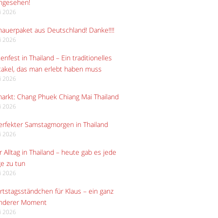
angesehen!
li 2026
auerpaket aus Deutschland! Danke!!!!
li 2026
enfest in Thailand – Ein traditionelles
akel, das man erlebt haben muss
li 2026
arkt: Chang Phuek Chiang Mai Thailand
li 2026
erfekter Samstagmorgen in Thailand
li 2026
 Alltag in Thailand – heute gab es jede
e zu tun
li 2026
tstagsständchen für Klaus – ein ganz
nderer Moment
li 2026