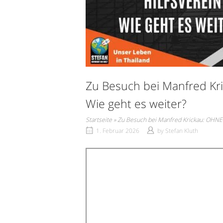
Zu Besuch bei Manfred Kr
Wie geht es weiter?
Startseite
»
Zu Besuch bei Manfred Krickau: OHNE 
1. Februar 2026
by
Stefan Kluth