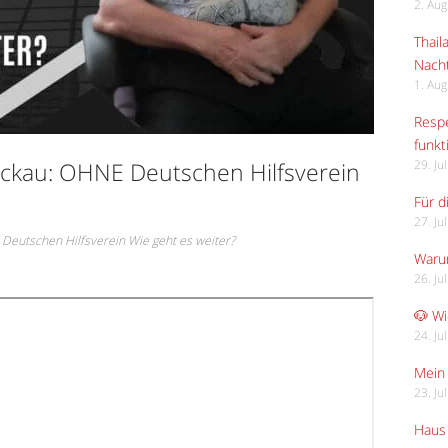
2. Au
Thail
Nach
1. Au
Respe
funkt
ickau: OHNE Deutschen Hilfsverein
29. Ju
Für d
27. Ju
Deutschen Hilfsverein Wie geht es weiter?
Waru
26. Ju
🐶 Wi
24. Ju
Mein 
23. Ju
Haus 