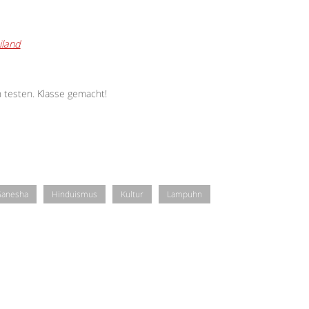
iland
h testen. Klasse gemacht!
anesha
Hinduismus
Kultur
Lampuhn