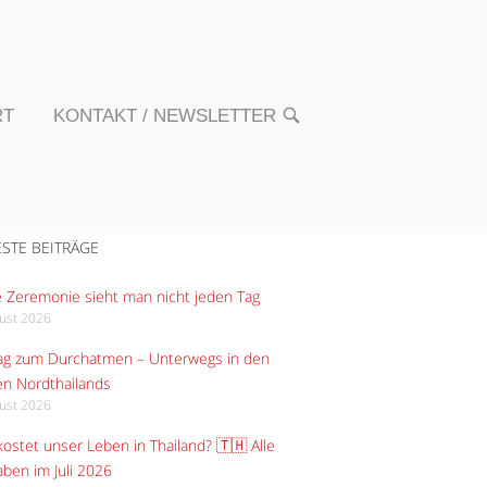
RT
KONTAKT / NEWSLETTER
OPEN
SEARCH
BAR
STE BEITRÄGE
 Zeremonie sieht man nicht jeden Tag
gust 2026
Tag zum Durchatmen – Unterwegs in den
n Nordthailands
gust 2026
ostet unser Leben in Thailand? 🇹🇭 Alle
ben im Juli 2026