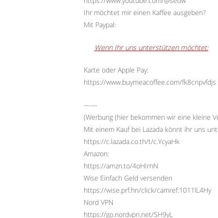
https://www.youtube.com/@sedw
Ihr möchtet mir einen Kaffee ausgeben?
Mit Paypal:
Wenn Ihr uns unterstützen möchtet:
Karte oder Apple Pay:
https://www.buymeacoffee.com/fk8cnpvfdjs
——
(Werbung (hier bekommen wir eine kleine Ve
Mit einem Kauf bei Lazada könnt ihr uns unt
https://c.lazada.co.th/t/c.YcyaHk
Amazon:
https://amzn.to/4oHIrnN
Wise Einfach Geld versenden
https://wise.prf.hn/click/camref:1011lL4Hy
Nord VPN
https://go.nordvpn.net/SH9yL