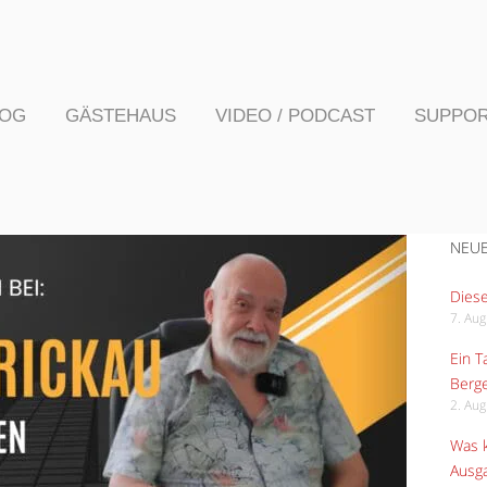
LOG
GÄSTEHAUS
VIDEO / PODCAST
SUPPO
NEUE
Diese
7. Au
Ein 
Berge
2. Au
Was k
Ausga