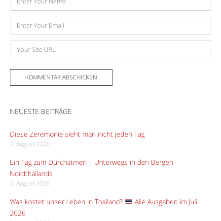
E-
Mail-
Adresse
Website
NEUESTE BEITRÄGE
Diese Zeremonie sieht man nicht jeden Tag
7. August 2026
Ein Tag zum Durchatmen – Unterwegs in den Bergen
Nordthailands
2. August 2026
Was kostet unser Leben in Thailand?
Alle Ausgaben im Juli
2026