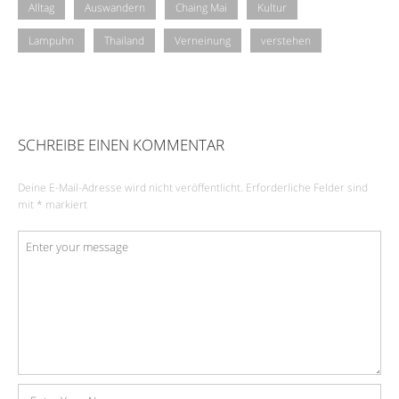
Alltag
Auswandern
Chaing Mai
Kultur
Lampuhn
Thailand
Verneinung
verstehen
SCHREIBE EINEN KOMMENTAR
Deine E-Mail-Adresse wird nicht veröffentlicht.
Erforderliche Felder sind
mit
*
markiert
Kommentar
*
Name