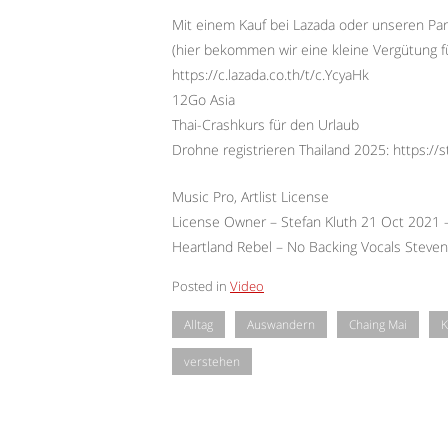
Mit einem Kauf bei Lazada oder unseren Par
(hier bekommen wir eine kleine Vergütung f
https://c.lazada.co.th/t/c.YcyaHk
12Go Asia
Thai-Crashkurs für den Urlaub
Drohne registrieren Thailand 2025: https://
Music Pro, Artlist License
License Owner – Stefan Kluth 21 Oct 2021
Heartland Rebel – No Backing Vocals Steve
Posted in
Video
Alltag
Auswandern
Chaing Mai
K
verstehen