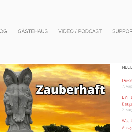
LOG
GÄSTEHAUS
VIDEO / PODCAST
SUPPO
NEUE
Diese
7. Au
Ein 
Berge
2. Au
Was k
Ausga