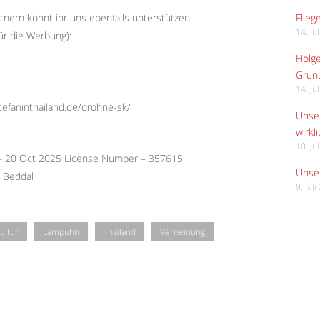
Flieg
tnern könnt ihr uns ebenfalls unterstützen
14. Ju
ür die Werbung):
Holge
Grund
14. Ju
stefaninthailand.de/drohne-sk/
Unser
wirkli
10. Ju
 – 20 Oct 2025 License Number – 357615
Unser
n Beddal
9. Jul
ultur
Lampuhn
Thailand
Verneinung