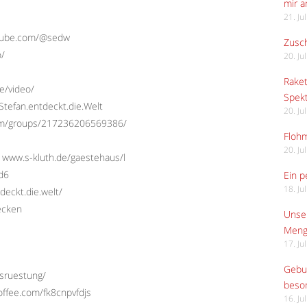
mir 
21. Ju
utube.com/@sedw
Zusch
o/
20. Ju
Raket
e/video/
Spekt
tefan.entdeckt.die.Welt
20. Ju
com/groups/217236206569386/
Flohm
20. Ju
 www.s-kluth.de/gaestehaus/l
Ed6
Ein p
18. Ju
deckt.die.welt/
ecken
Unser
Meng
17. Ju
Gebur
usruestung/
beso
offee.com/fk8cnpvfdjs
16. Ju