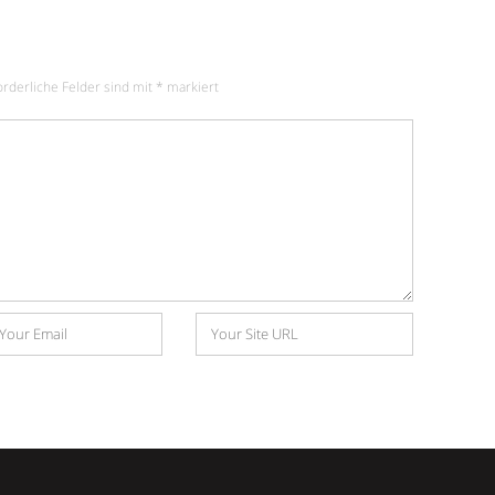
orderliche Felder sind mit
*
markiert
Website
e