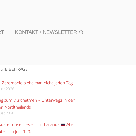
RT
KONTAKT / NEWSLETTER
OPEN
SEARCH
BAR
STE BEITRÄGE
 Zeremonie sieht man nicht jeden Tag
gust 2026
Tag zum Durchatmen – Unterwegs in den
n Nordthailands
gust 2026
ostet unser Leben in Thailand?
Alle
ben im Juli 2026