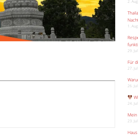
2. Au
Thail
Nach
1. Au
Respe
funkt
29. Ju
Für d
27. Ju
Waru
26. Ju
Wi
24. Ju
Mein 
23. Ju
Haus 