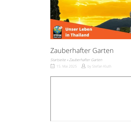
Zauberhafter Garten
Startseite
»
Zauberhafter Garten
15. Mai 2025
by
Stefan Kluth