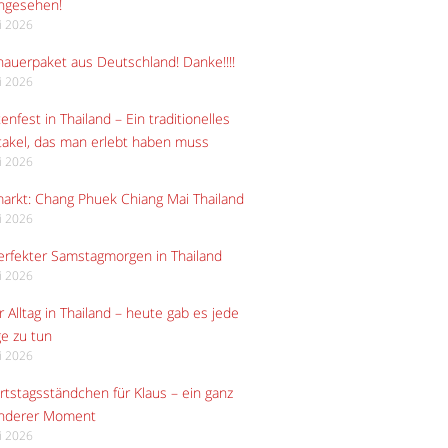
angesehen!
li 2026
auerpaket aus Deutschland! Danke!!!!
li 2026
enfest in Thailand – Ein traditionelles
akel, das man erlebt haben muss
li 2026
arkt: Chang Phuek Chiang Mai Thailand
li 2026
erfekter Samstagmorgen in Thailand
li 2026
 Alltag in Thailand – heute gab es jede
e zu tun
li 2026
tstagsständchen für Klaus – ein ganz
nderer Moment
li 2026