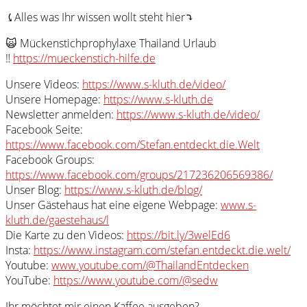
⤹Alles was Ihr wissen wollt steht hier⤵︎
🙀 Mückenstichprophylaxe Thailand Urlaub
‼️
https://mueckenstich-hilfe.de
Unsere Videos:
https://www.s-kluth.de/video/
Unsere Homepage:
https://www.s-kluth.de
Newsletter anmelden:
https://www.s-kluth.de/video/
Facebook Seite:
https://www.facebook.com/Stefan.entdeckt.die.Welt
Facebook Groups:
https://www.facebook.com/groups/217236206569386/
Unser Blog:
https://www.s-kluth.de/blog/
Unser Gästehaus hat eine eigene Webpage:
www.s-
kluth.de/gaestehaus/l
Die Karte zu den Videos:
https://bit.ly/3welEd6
Insta:
https://www.instagram.com/stefan.entdeckt.die.welt/
Youtube:
www.youtube.com/@ThailandEntdecken
YouTube:
https://www.youtube.com/@sedw
Ihr möchtet mir einen Kaffee ausgeben?