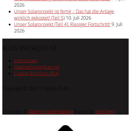
2026
Unser Solarprojekt ist fertig – Das hat die Anlage
wirklich gekostet! (Teil 5)
10. Juli 2026
Unser Solarprojekt (Teil 4): Riesiger Fortschritt!
9. Juli
2026
ALLES WAS RECHT IST
Impressum
Datenschutzerklärung
Cookie-Richtlinie (EU)
Copyright © 2021 | Stefan Kluth
Copyright ©
Datenschutzerklärung
Theme by
SiteOrigin
Scroll
to
top