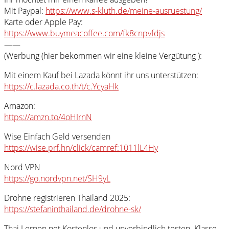
Mit Paypal:
https://www.s-kluth.de/meine-ausruestung/
Karte oder Apple Pay:
https://www.buymeacoffee.com/fk8cnpvfdjs
——
(Werbung (hier bekommen wir eine kleine Vergütung ):
Mit einem Kauf bei Lazada könnt ihr uns unterstützen:
https://c.lazada.co.th/t/c.YcyaHk
Amazon:
https://amzn.to/4oHIrnN
Wise Einfach Geld versenden
https://wise.prf.hn/click/camref:1011lL4Hy
Nord VPN
https://go.nordvpn.net/SH9yL
Drohne registrieren Thailand 2025:
https://stefaninthailand.de/drohne-sk/
Thai Lernen.net Kostenlos und unverbindlich testen. Klasse