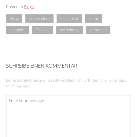
Posted in
Blogs
Alltag
Auswandern
Chaing Mai
Kultur
Lampuhn
Thailand
Verneinung
verstehen
SCHREIBE EINEN KOMMENTAR
Deine E-Mail-Adresse wird nicht veröffentlicht.
Erforderliche Felder sind
mit
*
markiert
Kommentar
*