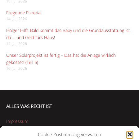
16. Juli 2026
Fliegende Pizzeria!
14. Juli 2026
Holger Hilft. Bald kommt das Baby und die Grundausstattung ist
da … und Geld fürs Haus!
14. Juli 2026
Unser Solarprojekt ist fertig – Das hat die Anlage wirklich
gekostet! (Teil 5)
10. Juli 2026
ALLES WAS RECHT IST
Impressum
Cookie-Zustimmung verwalten
Datenschutzerklärung