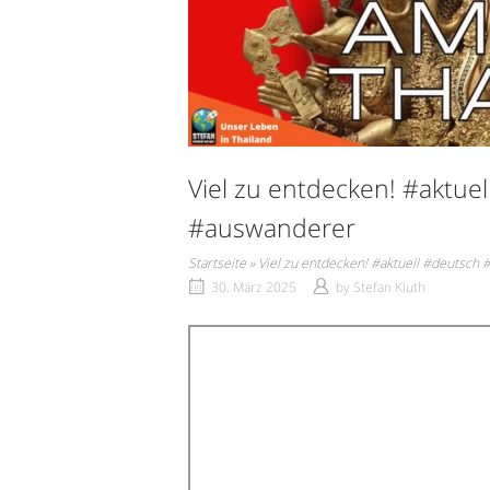
Viel zu entdecken! #aktu
#auswanderer
Startseite
»
Viel zu entdecken! #aktuell #deutsc
30. März 2025
by
Stefan Kluth