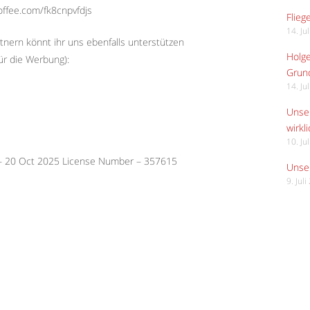
offee.com/fk8cnpvfdjs
Flieg
14. Ju
tnern könnt ihr uns ebenfalls unterstützen
Holge
ür die Werbung):
Grund
14. Ju
Unser
wirkli
10. Ju
 – 20 Oct 2025 License Number – 357615
Unser
9. Jul