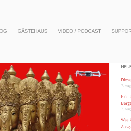
LOG
GÄSTEHAUS
VIDEO / PODCAST
SUPPO
NEUE
Diese
7. Au
Ein 
Berge
2. Au
Was k
Ausga