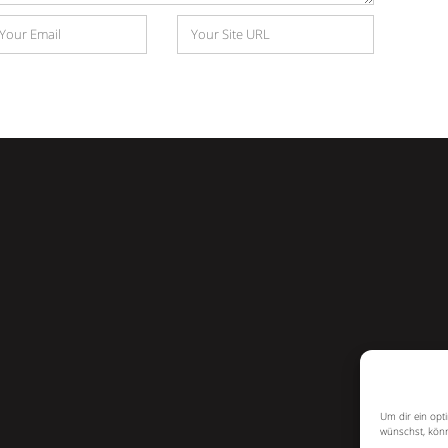
Website
e
Um dir ein opt
wünschst, könn