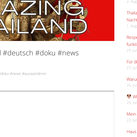
2. Au
Thail
Nach
1. Au
Respe
funkt
ell #deutsch #doku #news
29. Ju
Für d
27. Ju
h #doku #news #auswanderer
Waru
26. Ju
Wi
24. Ju
Mein 
23. Ju
Haus 