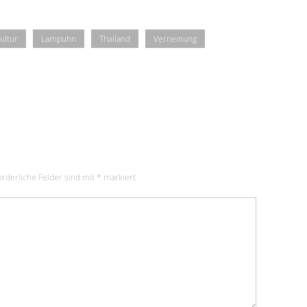
ultur
Lampuhn
Thailand
Verneinung
orderliche Felder sind mit
*
markiert