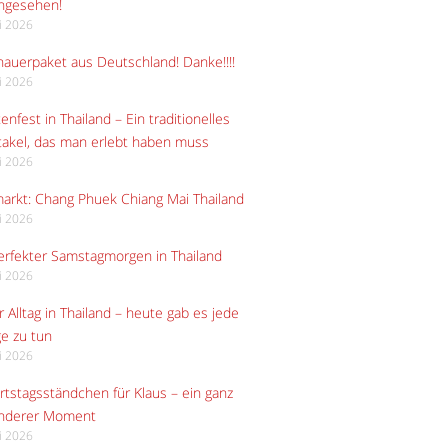
angesehen!
li 2026
auerpaket aus Deutschland! Danke!!!!
li 2026
enfest in Thailand – Ein traditionelles
akel, das man erlebt haben muss
li 2026
arkt: Chang Phuek Chiang Mai Thailand
li 2026
erfekter Samstagmorgen in Thailand
li 2026
 Alltag in Thailand – heute gab es jede
e zu tun
li 2026
tstagsständchen für Klaus – ein ganz
nderer Moment
li 2026