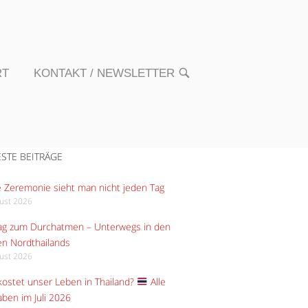
RT
KONTAKT / NEWSLETTER
OPEN
SEARCH
BAR
STE BEITRÄGE
 Zeremonie sieht man nicht jeden Tag
gust 2026
Tag zum Durchatmen – Unterwegs in den
n Nordthailands
gust 2026
ostet unser Leben in Thailand?
Alle
ben im Juli 2026