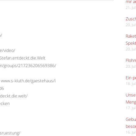
mir 
21. Ju
Zusch
20. Ju
o/
Raket
Spekt
20. Ju
e/video/
tefan.entdeckt.die.Welt
Flohm
com/groups/217236206569386/
20. Ju
Ein p
 www.s-kluth.de/gaestehaus/l
18. Ju
Ed6
Unser
deckt.die.welt/
Meng
ecken
17. Ju
Gebur
beso
usruestung/
16. Ju